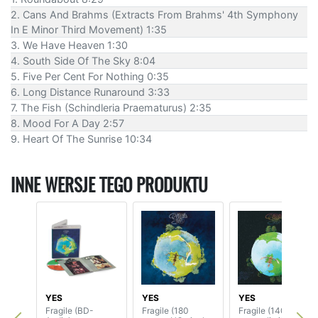
2. Cans And Brahms (Extracts From Brahms' 4th Symphony
In E Minor Third Movement) 1:35
3. We Have Heaven 1:30
4. South Side Of The Sky 8:04
5. Five Per Cent For Nothing 0:35
6. Long Distance Runaround 3:33
7. The Fish (Schindleria Praematurus) 2:35
8. Mood For A Day 2:57
9. Heart Of The Sunrise 10:34
INNE WERSJE TEGO PRODUKTU
YES
YES
YES
Fragile (BD-
Fragile (180
Fragile (140