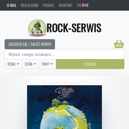
O NAS
REGULAMIN
POMOC
KONTAKT
EN
ROCK-SERWIS
ZALOGUJ SIĘ / ZAŁÓŻ KONTO
DZIAŁ
CENA
24H?
SZUKAJ