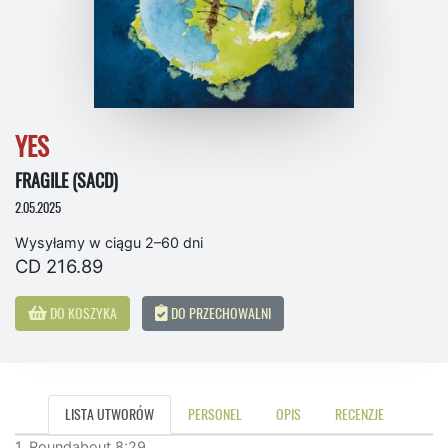
YES
FRAGILE (SACD)
2.05.2025
Wysyłamy w ciągu 2–60 dni
CD 216.89
DO KOSZYKA
DO PRZECHOWALNI
LISTA UTWORÓW
PERSONEL
OPIS
RECENZJE
1. Roundabout 8:29