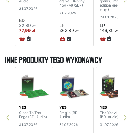
Audio)
grams, HQ vinyl,
grams, limited
45RPM) (2LP)
edition green
31.07.2026
vinyl)
7.02.2025
24.01.2025
BD
82,89 zł
LP
LP
77,99 zł
362,89 zł
146,89 zł
INNE PRODUKTY TEGO WYKONAWCY
YES
YES
YES
Close To The
Fragile (BD-
The Yes Album
Edge (BD-Audio)
Audio)
(BD-Audio)
31.07.2026
31.07.2026
31.07.2026