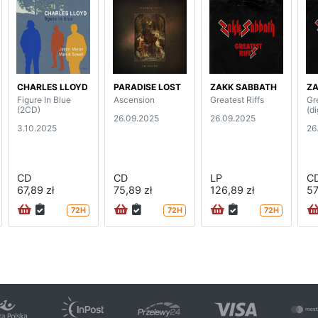
CHARLES LLOYD
PARADISE LOST
ZAKK SABBATH
ZA
Figure In Blue
Ascension
Greatest Riffs
Gr
(2CD)
(d
26.09.2025
26.09.2025
3.10.2025
26
CD
CD
LP
C
67,89 zł
75,89 zł
126,89 zł
57
72H
72H
72H