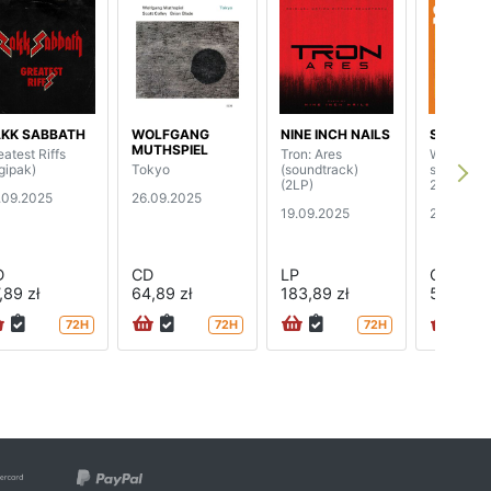
KK SABBATH
WOLFGANG
NINE INCH NAILS
SBB
MUTHSPIEL
eatest Riffs
Tron: Ares
Wołanie o
igipak)
Tokyo
(soundtrack)
szkła (rei
(2LP)
2025)
.09.2025
26.09.2025
19.09.2025
27.06.20
D
CD
LP
CD
,89 zł
64,89 zł
183,89 zł
50,89 zł
72H
72H
72H