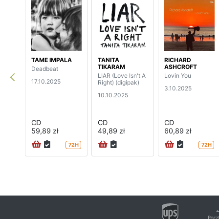
TAME IMPALA
TANITA
RICHARD
TIKARAM
ASHCROFT
Deadbeat
LIAR (Love Isn't A
Lovin You
17.10.2025
Right) (digipak)
3.10.2025
10.10.2025
CD
CD
CD
59,89 zł
49,89 zł
60,89 zł
72H
72H