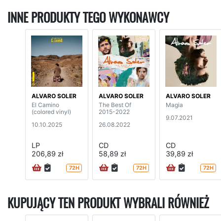
INNE PRODUKTY TEGO WYKONAWCY
ALVARO SOLER
ALVARO SOLER
ALVARO SOLER
El Camino
The Best Of
Magia
(colored vinyl)
2015-2022
9.07.2021
10.10.2025
26.08.2022
LP
CD
CD
206,89 zł
58,89 zł
39,89 zł
72H
72H
72H
KUPUJĄCY TEN PRODUKT WYBRALI RÓWNIEŻ