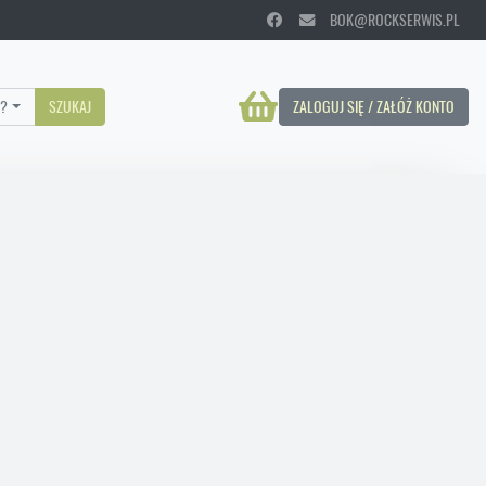
BOK@ROCKSERWIS.PL
?
SZUKAJ
ZALOGUJ SIĘ / ZAŁÓŻ KONTO