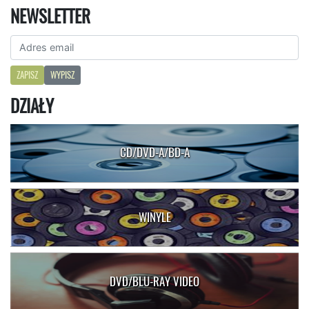
NEWSLETTER
ZAPISZ
WYPISZ
DZIAŁY
CD/DVD-A/BD-A
WINYLE
DVD/BLU-RAY VIDEO