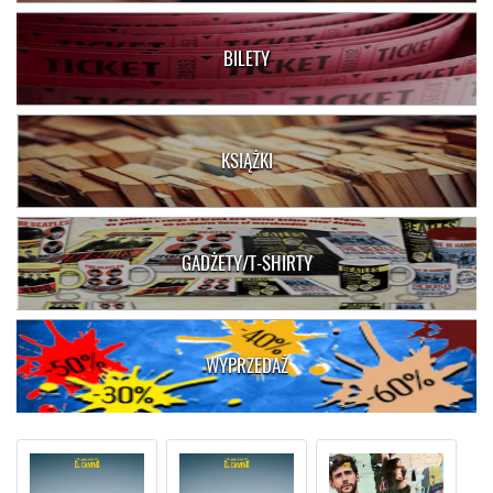
BILETY
KSIĄŻKI
GADŻETY/T-SHIRTY
WYPRZEDAŻ