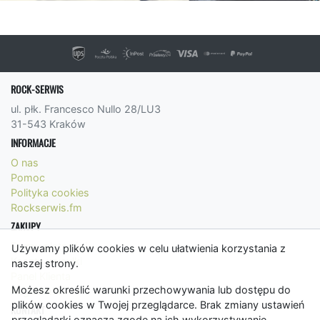
ROCK-SERWIS
ul. płk. Francesco Nullo 28/LU3
31-543 Kraków
INFORMACJE
O nas
Pomoc
Polityka cookies
Rockserwis.fm
ZAKUPY
Formy płatności
Używamy plików cookies w celu ułatwienia korzystania z
Koszty wysyłki
naszej strony.
Panel Klienta
Możesz określić warunki przechowywania lub dostępu do
Regulamin
plików cookies w Twojej przeglądarce. Brak zmiany ustawień
KONTAKT
przeglądarki oznacza zgodę na ich wykorzystywanie.