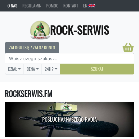
O NAS
REGULAMIN
POMOC
KONTAKT
EN
ROCK-SERWIS
ZALOGUJ SIĘ / ZAŁÓŻ KONTO
DZIAŁ
CENA
24H?
SZUKAJ
ROCKSERWIS.FM
POSŁUCHAJ NASZEGO RADIA