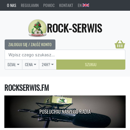
O NAS
REGULAMIN
POMOC
KONTAKT
EN
ROCK-SERWIS
ZALOGUJ SIĘ / ZAŁÓŻ KONTO
DZIAŁ
CENA
24H?
SZUKAJ
ROCKSERWIS.FM
POSŁUCHAJ NASZEGO RADIA