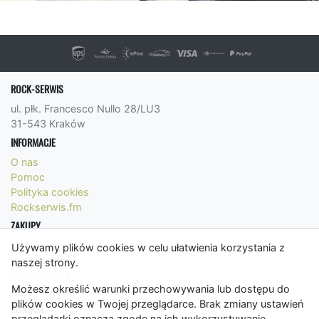
ROCK-SERWIS
ul. płk. Francesco Nullo 28/LU3
31-543 Kraków
INFORMACJE
O nas
Pomoc
Polityka cookies
Rockserwis.fm
ZAKUPY
Formy płatności
Używamy plików cookies w celu ułatwienia korzystania z
Koszty wysyłki
naszej strony.
Panel Klienta
Możesz określić warunki przechowywania lub dostępu do
Regulamin
plików cookies w Twojej przeglądarce. Brak zmiany ustawień
KONTAKT
przeglądarki oznacza zgodę na ich wykorzystywanie.