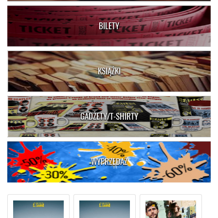
BILETY
KSIĄŻKI
GADŻETY/T-SHIRTY
WYPRZEDAŻ