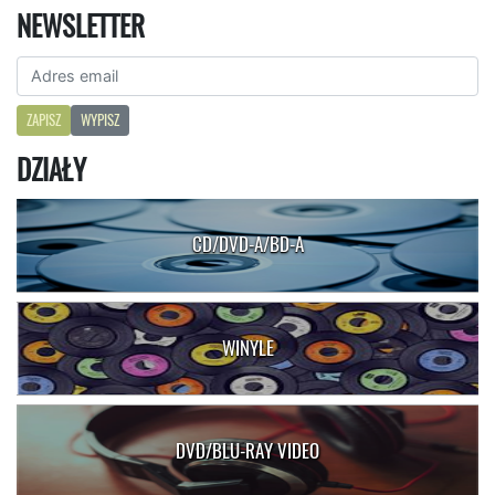
NEWSLETTER
ZAPISZ
WYPISZ
DZIAŁY
CD/DVD-A/BD-A
WINYLE
DVD/BLU-RAY VIDEO