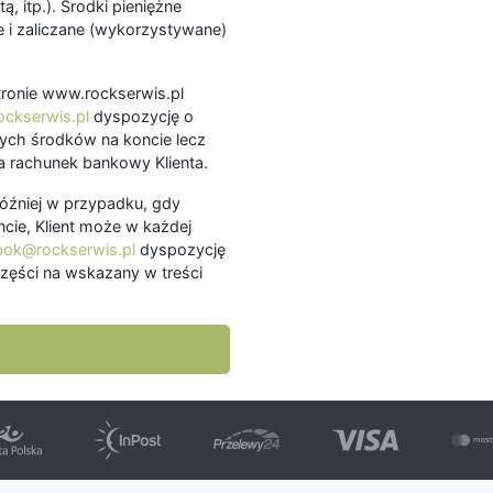
ą, itp.). Środki pieniężne
 i zaliczane (wykorzystywane)
.
 stronie www.rockserwis.pl
ckserwis.pl
dyspozycję o
ch środków na koncie lecz
 rachunek bankowy Klienta.
później w przypadku, gdy
cie, Klient może w każdej
bok@rockserwis.pl
dyspozycję
zęści na wskazany w treści