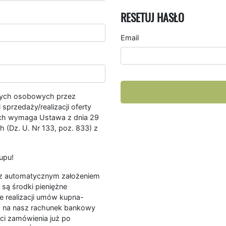
RESETUJ HASŁO
Email
nych osobowych przez
przedaży/realizacji oferty
ych wymaga Ustawa z dnia 29
 (Dz. U. Nr 133, poz. 833) z
upu!
ę z automatycznym założeniem
są środki pieniężne
e realizacji umów kupna-
a na nasz rachunek bankowy
ści zamówienia już po