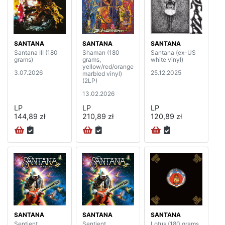
SANTANA
SANTANA
SANTANA
Santana III (180
Shaman (180
Santana (ex-US
grams)
grams,
white vinyl)
yellow/red/orange
3.07.2026
25.12.2025
marbled vinyl)
(2LP)
13.02.2026
LP
LP
LP
144,89 zł
210,89 zł
120,89 zł
SANTANA
SANTANA
SANTANA
Sentient
Sentient
Lotus (180 grams,