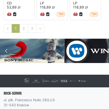
CD
LP
LP
53,89 zł
118,89 zł
118,89 zł
72H
72H
Poprzednia strona
Następna strona
«
1
2
3
»
ROCK-SERWIS
ul. płk. Francesco Nullo 28/LU3
31-543 Kraków