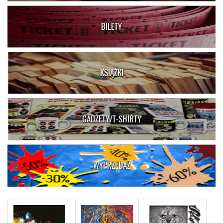
BILETY
KSIĄŻKI
GADŻETY/T-SHIRTY
WYPRZEDAŻ