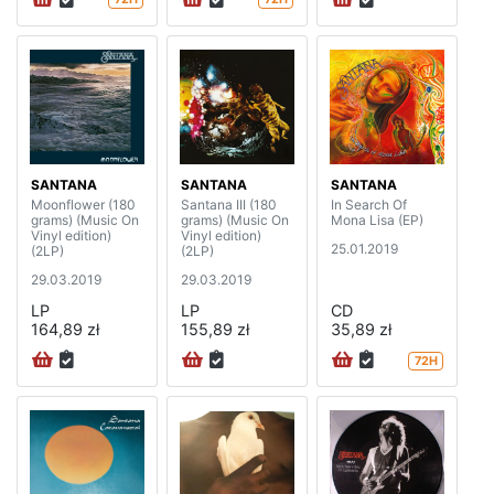
SANTANA
SANTANA
SANTANA
Moonflower (180
Santana III (180
In Search Of
grams) (Music On
grams) (Music On
Mona Lisa (EP)
Vinyl edition)
Vinyl edition)
25.01.2019
(2LP)
(2LP)
29.03.2019
29.03.2019
LP
LP
CD
164,89 zł
155,89 zł
35,89 zł
72H