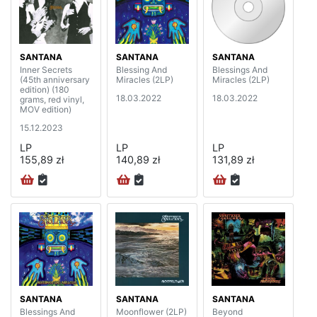
SANTANA
SANTANA
SANTANA
Inner Secrets
Blessing And
Blessings And
(45th anniversary
Miracles (2LP)
Miracles (2LP)
edition) (180
18.03.2022
18.03.2022
grams, red vinyl,
MOV edition)
15.12.2023
LP
LP
LP
155,89 zł
140,89 zł
131,89 zł
SANTANA
SANTANA
SANTANA
Blessings And
Moonflower (2LP)
Beyond