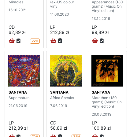
Miracles
(ex-US colour
Appearances (180
vinyl)
grams) (Music On
15.10.2021
Vinyl edition)
11.09.2020
13.12.2019
CD
LP
LP
62,89 zł
212,89 zł
99,89 zł
72H
SANTANA
SANTANA
SANTANA
Supernatural
Africa Speaks
Marathon (180
grams) (Music On
21.06.2019
7.06.2019
Vinyl edition)
29.03.2019
LP
CD
LP
212,89 zł
58,89 zł
100,89 zł
72H
72H