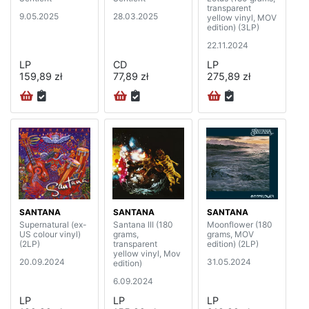
transparent
9.05.2025
28.03.2025
yellow vinyl, MOV
edition) (3LP)
22.11.2024
LP
CD
LP
159,89 zł
77,89 zł
275,89 zł
SANTANA
SANTANA
SANTANA
Supernatural (ex-
Santana III (180
Moonflower (180
US colour vinyl)
grams,
grams, MOV
(2LP)
transparent
edition) (2LP)
yellow vinyl, Mov
20.09.2024
31.05.2024
edition)
6.09.2024
LP
LP
LP