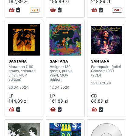
182,89 zł
155,89 zł
218,89 zł
72H
24H
SANTANA
SANTANA
SANTANA
Marathon (180
Amigos (180
Earthquake Relief
grams, coloured
grams, purple
Concert 1989
vinyl, MOV
vinyl, MOV
(2CD)
edition)
edition)
22.03.2024
26.04.2024
12.04.2024
LP
LP
CD
144,89 zł
161,89 zł
86,89 zł