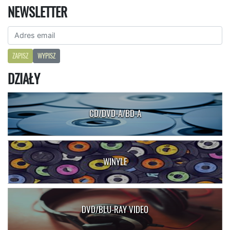
NEWSLETTER
ZAPISZ
WYPISZ
DZIAŁY
CD/DVD-A/BD-A
WINYLE
DVD/BLU-RAY VIDEO