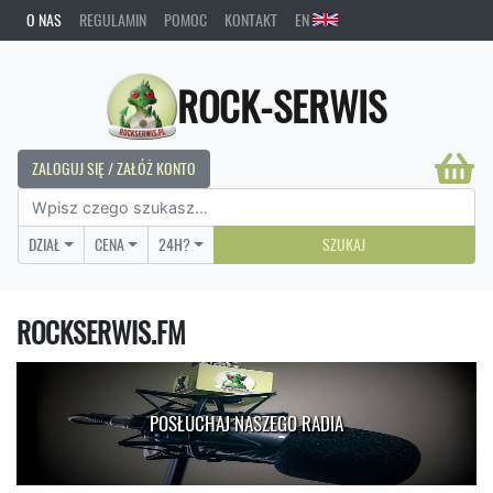
O NAS
REGULAMIN
POMOC
KONTAKT
EN
ROCK-SERWIS
ZALOGUJ SIĘ / ZAŁÓŻ KONTO
DZIAŁ
CENA
24H?
SZUKAJ
ROCKSERWIS.FM
POSŁUCHAJ NASZEGO RADIA