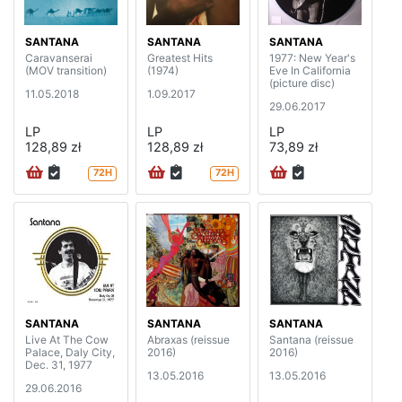
SANTANA
SANTANA
SANTANA
Caravanserai
Greatest Hits
1977: New Year's
(MOV transition)
(1974)
Eve In California
(picture disc)
11.05.2018
1.09.2017
29.06.2017
LP
LP
LP
128,89 zł
128,89 zł
73,89 zł
72H
72H
SANTANA
SANTANA
SANTANA
Live At The Cow
Abraxas (reissue
Santana (reissue
Palace, Daly City,
2016)
2016)
Dec. 31, 1977
13.05.2016
13.05.2016
29.06.2016