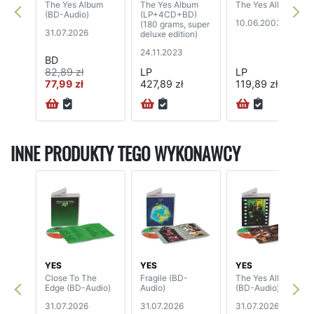
The Yes Album
The Yes Album
The Yes Album
(BD-Audio)
(LP+4CD+BD)
10.06.2003
(180 grams, super
31.07.2026
deluxe edition)
24.11.2023
BD
82,89 zł
LP
LP
77,99 zł
427,89 zł
119,89 zł
72H
INNE PRODUKTY TEGO WYKONAWCY
YES
YES
YES
Close To The
Fragile (BD-
The Yes Album
Edge (BD-Audio)
Audio)
(BD-Audio)
31.07.2026
31.07.2026
31.07.2026