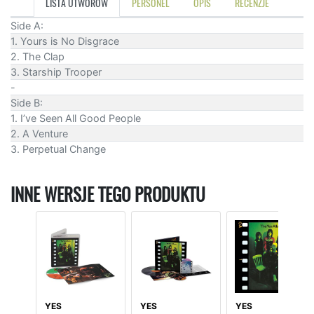
LISTA UTWORÓW
PERSONEL
OPIS
RECENZJE
Side A:
1. Yours is No Disgrace
2. The Clap
3. Starship Trooper
-
Side B:
1. I’ve Seen All Good People
2. A Venture
3. Perpetual Change
INNE WERSJE TEGO PRODUKTU
YES
YES
YES