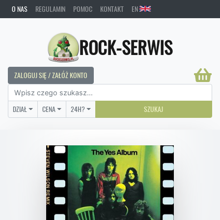
O NAS
REGULAMIN
POMOC
KONTAKT
EN
ROCK-SERWIS
ZALOGUJ SIĘ / ZAŁÓŻ KONTO
DZIAŁ
CENA
24H?
SZUKAJ