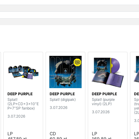
DEEP PURPLE
DEEP PURPLE
DEEP PURPLE
DE
Splat!
Splat! (digipak)
Splat! (purple
Spl
(2LP+CD+3x10”E
vinyl) (2LP)
(t
3.07.2026
P+7”SP fanbox)
ye
3.07.2026
(2
3.07.2026
3.
LP
CD
LP
L
457,89 zł
60,89 zł
169,89 zł
16