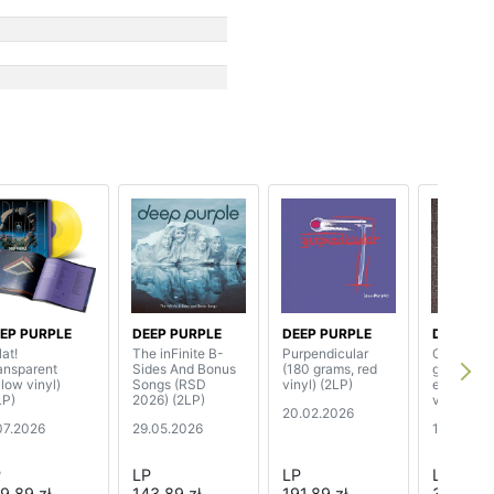
EP PURPLE
DEEP PURPLE
DEEP PURPLE
DEEP PU
at!
The inFinite B-
Purpendicular
Greatest 
ransparent
Sides And Bonus
(180 grams, red
grams, lim
llow vinyl)
Songs (RSD
vinyl) (2LP)
edition c
LP)
2026) (2LP)
vinyl) (4L
20.02.2026
07.2026
29.05.2026
16.01.202
P
LP
LP
LP
9,89 zł
143,89 zł
191,89 zł
378,89 z