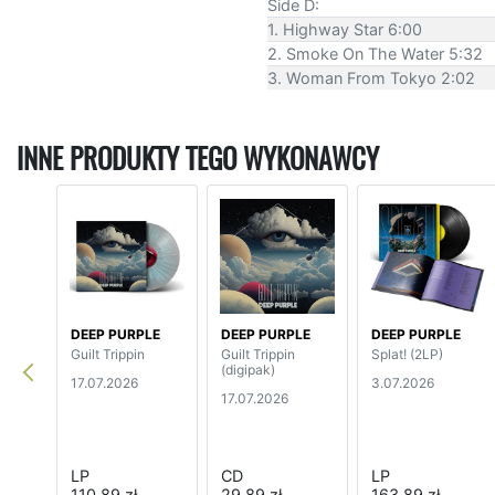
Side D:
1. Highway Star 6:00
2. Smoke On The Water 5:32
3. Woman From Tokyo 2:02
INNE PRODUKTY TEGO WYKONAWCY
DEEP PURPLE
DEEP PURPLE
DEEP PURPLE
Guilt Trippin
Guilt Trippin
Splat! (2LP)
(digipak)
17.07.2026
3.07.2026
17.07.2026
LP
CD
LP
110,89 zł
29,89 zł
163,89 zł