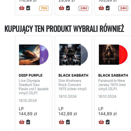
72H
24H
24H
KUPUJĄCY TEN PRODUKT WYBRALI RÓWNIEŻ
DEEP PURPLE
BLACK SABBATH
BLACK SABBATH
Live Olympia
Don Kirshners
Paranoid In New
Stadium Sao
Rock Concert
Jersey 1975 (red
Paulo vol.1 (purple
1975 (clear vinyl)
vinyl) (2LP)
vinyl) (2LP)
18.10.2024
18.10.2024
18.10.2024
LP
LP
LP
144,89 zł
142,89 zł
144,89 zł