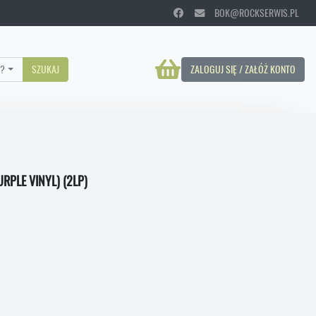
BOK@ROCKSERWIS.PL
?
SZUKAJ
ZALOGUJ SIĘ / ZAŁÓŻ KONTO
RPLE VINYL) (2LP)