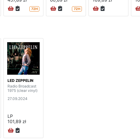
72H
72H
LED ZEPPELIN
Radio Broadcast
1975 (clear vinyl)
27.09.2024
LP
101,89 zł