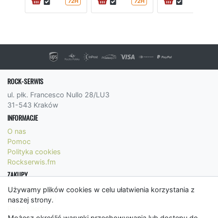
72H
72H
24H
ROCK-SERWIS
ul. płk. Francesco Nullo 28/LU3
31-543 Kraków
INFORMACJE
O nas
Pomoc
Polityka cookies
Rockserwis.fm
ZAKUPY
Formy płatności
Używamy plików cookies w celu ułatwienia korzystania z
Koszty wysyłki
naszej strony.
Panel Klienta
Możesz określić warunki przechowywania lub dostępu do