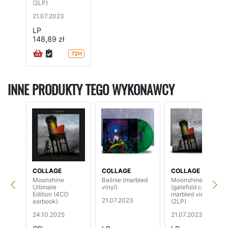
(2LP)
21.07.2023
LP
148,89 zł
72H
INNE PRODUKTY TEGO WYKONAWCY
COLLAGE
COLLAGE
COLLAGE
Moonshine
Baśnie (marbled
Moonshine
Ultimate
vinyl)
(gatefold cover,
Edition (4CD
marbled vinyl)
21.07.2023
earbook)
(2LP)
24.10.2025
21.07.2023