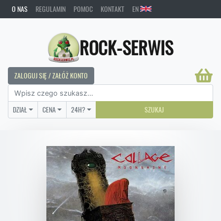
O NAS
REGULAMIN
POMOC
KONTAKT
EN
ROCK-SERWIS
ZALOGUJ SIĘ / ZAŁÓŻ KONTO
DZIAŁ
CENA
24H?
SZUKAJ