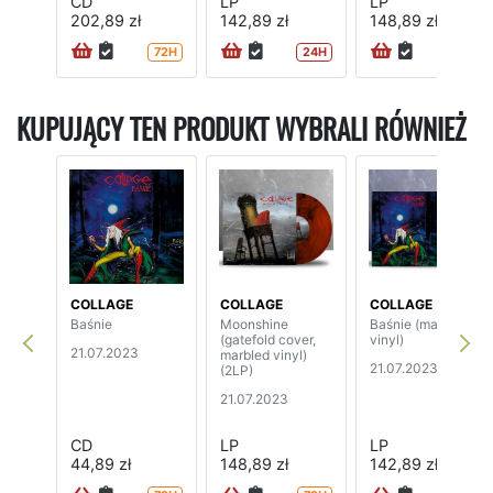
CD
LP
LP
202,89 zł
142,89 zł
148,89 zł
72H
24H
72H
KUPUJĄCY TEN PRODUKT WYBRALI RÓWNIEŻ
COLLAGE
COLLAGE
COLLAGE
Baśnie
Moonshine
Baśnie (marbled
(gatefold cover,
vinyl)
21.07.2023
marbled vinyl)
21.07.2023
(2LP)
21.07.2023
CD
LP
LP
44,89 zł
148,89 zł
142,89 zł