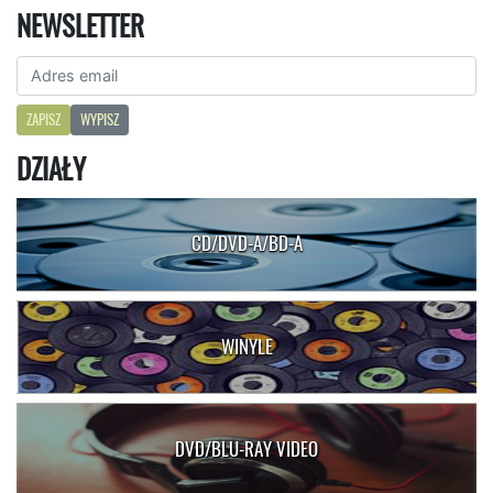
NEWSLETTER
ZAPISZ
WYPISZ
DZIAŁY
CD/DVD-A/BD-A
WINYLE
DVD/BLU-RAY VIDEO