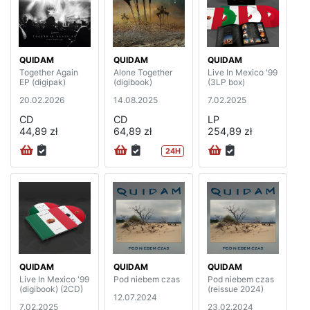
QUIDAM
QUIDAM
QUIDAM
Together Again
Alone Together
Live In Mexico '99
EP (digipak)
(digibook)
(3LP box)
20.02.2026
14.08.2025
7.02.2025
CD
CD
LP
44,89 zł
64,89 zł
254,89 zł
24H
QUIDAM
QUIDAM
QUIDAM
Live In Mexico '99
Pod niebem czas
Pod niebem czas
(digibook) (2CD)
(reissue 2024)
12.07.2024
7.02.2025
23.02.2024