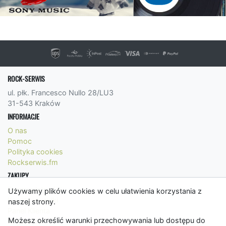
ROCK-SERWIS
ul. płk. Francesco Nullo 28/LU3
31-543 Kraków
INFORMACJE
O nas
Pomoc
Polityka cookies
Rockserwis.fm
ZAKUPY
Formy płatności
Używamy plików cookies w celu ułatwienia korzystania z
Koszty wysyłki
naszej strony.
Panel Klienta
Możesz określić warunki przechowywania lub dostępu do
Regulamin