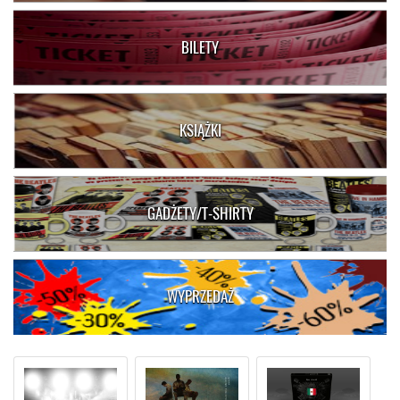
BILETY
KSIĄŻKI
GADŻETY/T-SHIRTY
WYPRZEDAŻ