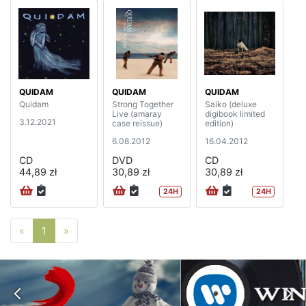
QUIDAM
QUIDAM
QUIDAM
Quidam
Strong Together
Saiko (deluxe
Live (amaray
digibook limited
3.12.2021
case reissue)
edition)
6.08.2012
16.04.2012
CD
DVD
CD
44,89 zł
30,89 zł
30,89 zł
24H
24H
Poprzednia strona
Następna strona
«
1
»