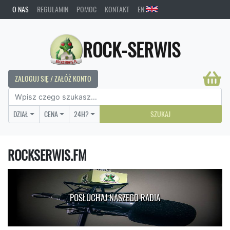
O NAS
REGULAMIN
POMOC
KONTAKT
EN
ROCK-SERWIS
ZALOGUJ SIĘ / ZAŁÓŻ KONTO
DZIAŁ
CENA
24H?
SZUKAJ
ROCKSERWIS.FM
POSŁUCHAJ NASZEGO RADIA