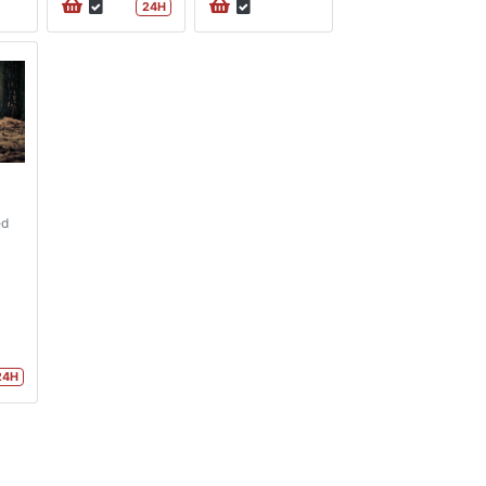
24H
ed
24H