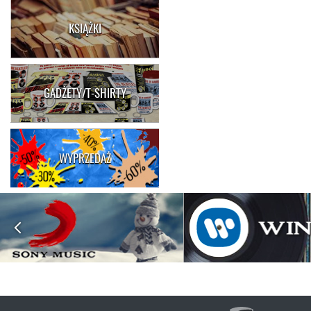
KSIĄŻKI
GADŻETY/T-SHIRTY
WYPRZEDAŻ