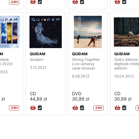
24H
AM
QUIDAM
QUIDAM
QUIDAM
iołów
Quidam
Strong Together
Saiko (deluxe
ue 2023)
Live (amaray
digibook limit
3.12.2021
case reissue)
edition)
2023
6.08.2012
16.04.2012
CD
DVD
CD
 zł
44,89 zł
30,89 zł
30,89 zł
24H
24H
na