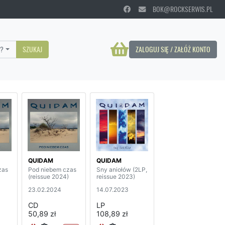
BOK@ROCKSERWIS.PL
?
SZUKAJ
ZALOGUJ SIĘ / ZAŁÓŻ KONTO
QUIDAM
QUIDAM
zas
Pod niebem czas
Sny aniołów (2LP,
(reissue 2024)
reissue 2023)
23.02.2024
14.07.2023
CD
LP
50,89 zł
108,89 zł