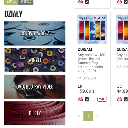
ZAPISZ
WYPISZ
DZIAŁY
CD/DVD-A/BD-A
QUIDAM
QUID
Sny aniołów (180
Sny an
grams, limited
(reiss
WINYLE
Summer Fog
26.05.
edition on violet
vinyl) (2LP)
14.07.2023
DVD/BLU-RAY VIDEO
LP
CD
159,89 zł
44,89
24H
BILETY
Poprzednia strona
Następna stro
«
1
»