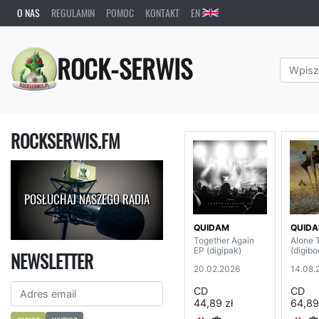
O NAS
REGULAMIN
POMOC
KONTAKT
EN
ROCK-SERWIS
ROCKSERWIS.FM
POSŁUCHAJ NASZEGO RADIA
QUIDAM
QUID
Together Again
Alone 
EP (digipak)
(digibo
NEWSLETTER
20.02.2026
14.08.
CD
CD
44,89 zł
64,89