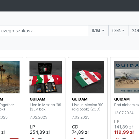
DZIAŁ
CENA
24H
AM
QUIDAM
QUIDAM
QUIDAM
Together
Live In Mexico '99
Live In Mexico '99
Pod niebem c
ok)
(3LP box)
(digibook) (2CD)
12.07.2024
2025
7.02.2025
7.02.2025
LP
LP
CD
141,89 zł
 zł
254,89 zł
74,89 zł
119,99 zł