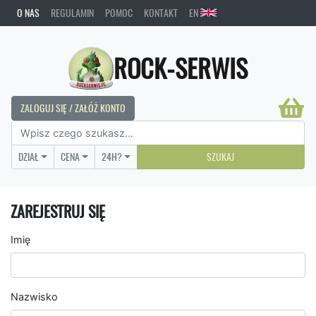
O NAS
REGULAMIN
POMOC
KONTAKT
EN
ROCK-SERWIS
ZALOGUJ SIĘ / ZAŁÓŻ KONTO
DZIAŁ
CENA
24H?
SZUKAJ
ZAREJESTRUJ SIĘ
Imię
Nazwisko