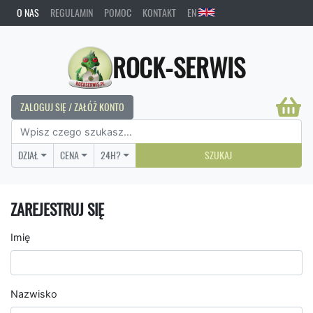
O NAS
REGULAMIN
POMOC
KONTAKT
EN
ROCK-SERWIS
ZALOGUJ SIĘ / ZAŁÓŻ KONTO
DZIAŁ
CENA
24H?
SZUKAJ
ZAREJESTRUJ SIĘ
Imię
Nazwisko