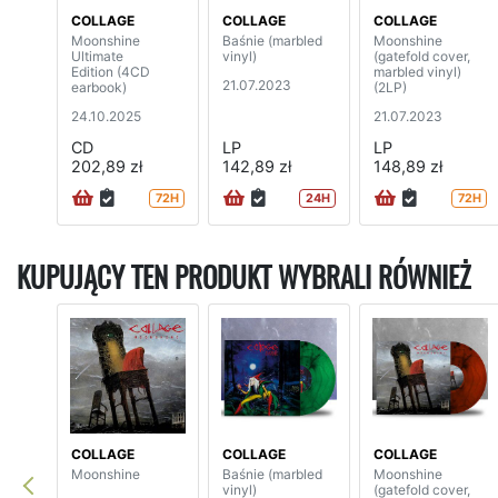
COLLAGE
COLLAGE
COLLAGE
Moonshine
Baśnie (marbled
Moonshine
Ultimate
vinyl)
(gatefold cover,
Edition (4CD
marbled vinyl)
21.07.2023
earbook)
(2LP)
24.10.2025
21.07.2023
CD
LP
LP
202,89 zł
142,89 zł
148,89 zł
72H
24H
72H
KUPUJĄCY TEN PRODUKT WYBRALI RÓWNIEŻ
COLLAGE
COLLAGE
COLLAGE
Moonshine
Baśnie (marbled
Moonshine
vinyl)
(gatefold cover,