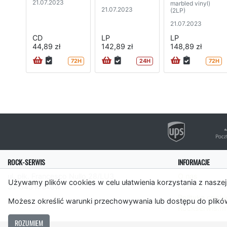
21.07.2023
marbled vinyl)
21.07.2023
(2LP)
21.07.2023
CD
LP
LP
44,89 zł
142,89 zł
148,89 zł
72H
24H
72H
ROCK-SERWIS
INFORMACJE
ul. płk. Francesco Nullo 28/LU3
O nas
Używamy plików cookies w celu ułatwienia korzystania z naszej
31-543 Kraków
Pomoc
Polityka cooki
Możesz określić warunki przechowywania lub dostępu do plików
Rockserwis.f
ROZUMIEM