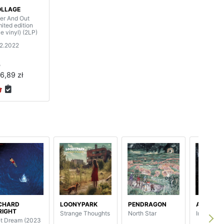
OLLAGE
er And Out
mited edition
ue vinyl) (2LP)
12.2022
P
6,89 zł
CHARD
LOONYPARK
PENDRAGON
ANUBIS 
RIGHT
Strange Thoughts
North Star
Interfere
t Dream (2023