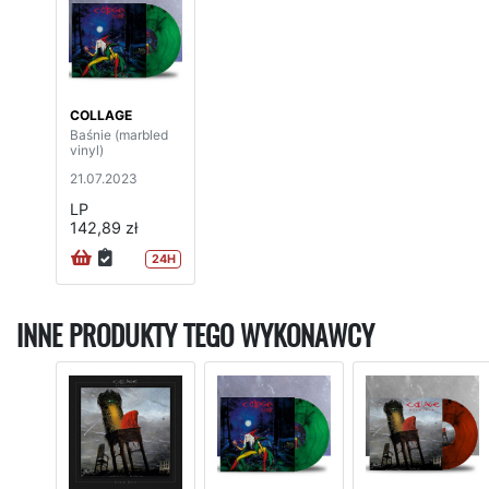
COLLAGE
Baśnie (marbled
vinyl)
21.07.2023
LP
142,89 zł
24H
INNE PRODUKTY TEGO WYKONAWCY