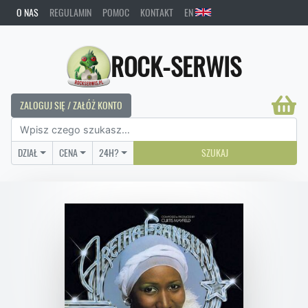
O NAS
REGULAMIN
POMOC
KONTAKT
EN
ROCK-SERWIS
ZALOGUJ SIĘ / ZAŁÓŻ KONTO
DZIAŁ
CENA
24H?
SZUKAJ