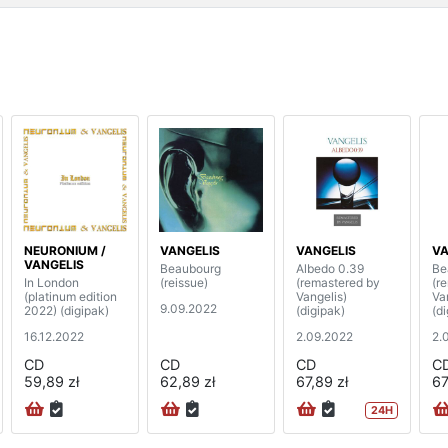
NEURONIUM /
VANGELIS
VANGELIS
VA
VANGELIS
Beaubourg
Albedo 0.39
Be
In London
(reissue)
(remastered by
(r
(platinum edition
Vangelis)
Va
9.09.2022
2022) (digipak)
(digipak)
(d
16.12.2022
2.09.2022
2.
CD
CD
CD
C
59,89 zł
62,89 zł
67,89 zł
67
24H