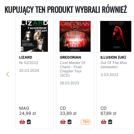
KUPUJĄCY TEN PRODUKT WYBRALI RÓWNIEŻ
LIZARD
GREGORIAN
ILLUSION [UK]
Nr 52/2023
Live! Master Of
Out Of The Mist
Chant - Final
(remaster)
20.03.2024
Chapter Tour
3.03.2023
(2CD)
26.05.2023
MAG
CD
CD
24,99 zł
33,89 zł
67,89 zł
72H