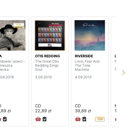
A
OTIS REDDING
RIVERSIDE
LIZARD
rdowie i poeci -
The Great Otis
Love, Fear And
Nr 19 (2/
nieszka
Redding Sings
The Time
9.03.201
iecka
Soul
Machine
.09.2018
3.06.2016
4.09.2015
D
CD
CD
MAG
,89 zł
22,89 zł
39,89 zł
14,99 zł
72H