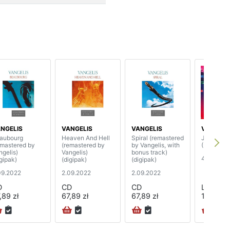
NGELIS
VANGELIS
VANGELIS
VANGELI
aubourg
Heaven And Hell
Spiral (remastered
Juno To J
emastered by
(remastered by
by Vangelis, with
(2LP)
ngelis)
Vangelis)
bonus track)
4.02.202
igipak)
(digipak)
(digipak)
09.2022
2.09.2022
2.09.2022
D
CD
CD
LP
,89 zł
67,89 zł
67,89 zł
182,89 z