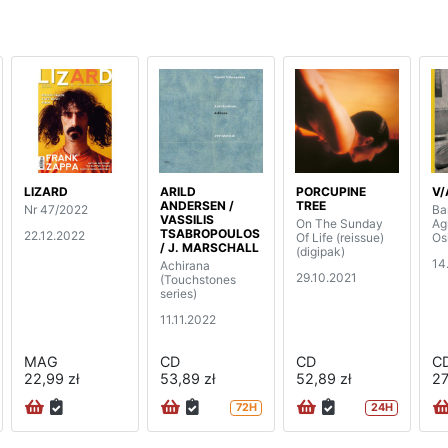
LIZARD
ARILD
PORCUPINE
V/
ANDERSEN /
TREE
Nr 47/2022
Ba
VASSILIS
On The Sunday
Ag
TSABROPOULOS
22.12.2022
Of Life (reissue)
Os
/ J. MARSCHALL
(digipak)
14
Achirana
29.10.2021
(Touchstones
series)
11.11.2022
MAG
CD
CD
C
22,99 zł
53,89 zł
52,89 zł
27
72H
24H