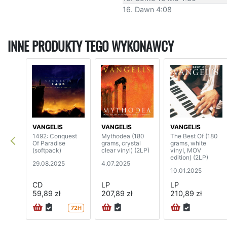
16. Dawn 4:08
INNE PRODUKTY TEGO WYKONAWCY
VANGELIS
VANGELIS
VANGELIS
1492: Conquest
Mythodea (180
The Best Of (180
Of Paradise
grams, crystal
grams, white
(softpack)
clear vinyl) (2LP)
vinyl, MOV
edition) (2LP)
29.08.2025
4.07.2025
10.01.2025
CD
LP
LP
59,89 zł
207,89 zł
210,89 zł
72H