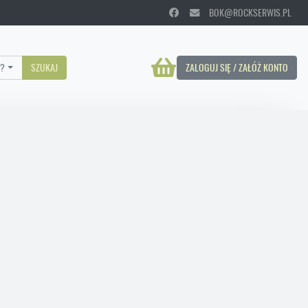
BOK@ROCKSERWIS.PL
?
SZUKAJ
ZALOGUJ SIĘ / ZAŁÓŻ KONTO