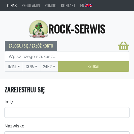
O NAS
REGULAMIN
POMOC
KONTAKT
EN
ROCK-SERWIS
ZALOGUJ SIĘ / ZAŁÓŻ KONTO
DZIAŁ
CENA
24H?
SZUKAJ
ZAREJESTRUJ SIĘ
Imię
Nazwisko