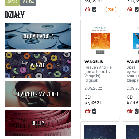
59,89 zł
207,8
ZAPISZ
WYPISZ
72H
DZIAŁY
CD/DVD-A/BD-A
VANGELIS
VANGE
WINYLE
Heaven And Hell
Spiral 
(remastered by
by Vang
Vangelis)
bonus 
(digipak)
(digipa
2.09.2022
2.09.2
DVD/BLU-RAY VIDEO
CD
CD
67,89 zł
67,89 
BILETY