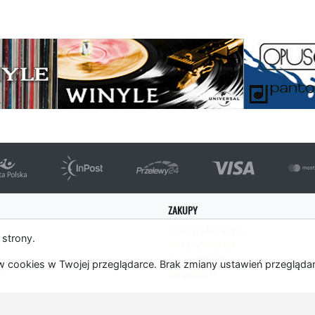
strona
ZAKUPY
Formy płatności
 strony.
Koszty wysyłki
es
Panel Klienta
 cookies w Twojej przeglądarce. Brak zmiany ustawień przegląda
m
Regulamin