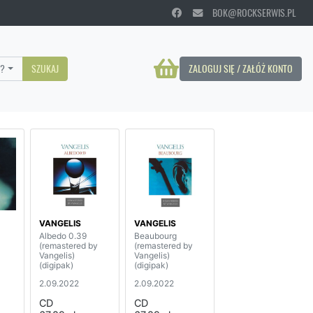
BOK@ROCKSERWIS.PL
?
SZUKAJ
ZALOGUJ SIĘ / ZAŁÓŻ KONTO
VANGELIS
VANGELIS
Albedo 0.39
Beaubourg
(remastered by
(remastered by
Vangelis)
Vangelis)
(digipak)
(digipak)
2.09.2022
2.09.2022
CD
CD