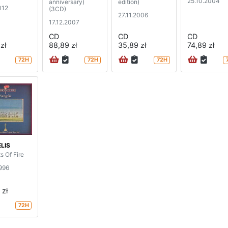
25.10.2004
anniversary)
edition)
012
(3CD)
27.11.2006
17.12.2007
CD
CD
CD
zł
88,89 zł
35,89 zł
74,89 zł
72H
72H
72H
LIS
s Of Fire
1996
 zł
72H