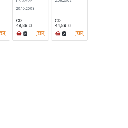
2.09.2002
Collection
20.10.2003
CD
CD
49,89 zł
44,89 zł
72H
72H
72H