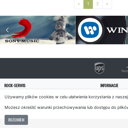
Poprzednia strona
Następna 
«
1
2
»
ROCK-SERWIS
INFORMACJE
ul. płk. Francesco Nullo 28/LU3
O nas
Używamy plików cookies w celu ułatwienia korzystania z naszej
31-543 Kraków
Pomoc
Polityka cooki
Możesz określić warunki przechowywania lub dostępu do plików
Rockserwis.f
ROZUMIEM