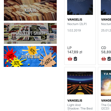
KSIĄŻKI
VANGELIS
VANGE
Nocturn (2LP)
Noctur
1.02.2019
25.01.
GADŻETY/T-SHIRTY
LP
CD
147,89 zł
58,89
WYPRZEDAŻ
VANGELIS
VANGE
Light And
The Co
Shadow: The Best
(2CD)