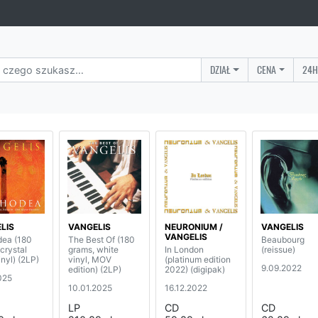
DZIAŁ
CENA
24H
LIS
VANGELIS
NEURONIUM /
VANGELIS
VANGELIS
ea (180
The Best Of (180
Beaubourg
crystal
grams, white
In London
(reissue)
inyl) (2LP)
vinyl, MOV
(platinum edition
9.09.2022
edition) (2LP)
2022) (digipak)
025
10.01.2025
16.12.2022
LP
CD
CD