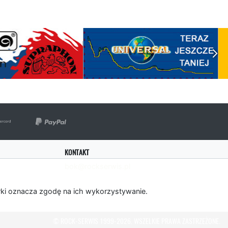
KONTAKT
bok@rockserwis.pl
rki oznacza zgodę na ich wykorzystywanie.
© ROCK-SERWIS 1999-2026. WSZELKIE PRAWA ZASTRZEŻONE.