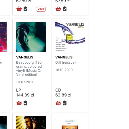
67,89 zł
67,89 zł
24H
VANGELIS
VANGELIS
Beaubourg (180
Gift (reissue)
grams, coloured
18.10.2019
vinyl) (Music On
Vinyl edition)
10.07.2020
LP
CD
144,89 zł
62,89 zł