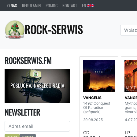
O NAS
REGULAMIN
POMOC
KONTAKT
EN
ROCK-SERWIS
ROCKSERWIS.FM
POSŁUCHAJ NASZEGO RADIA
VANGELIS
VANGE
1492: Conquest
Mythod
Of Paradise
grams, 
NEWSLETTER
(softpack)
clear v
29.08.2025
4.07.2
CD
LP