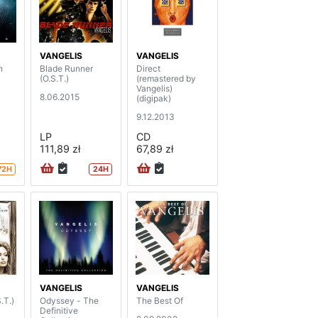
VANGELIS
VANGELIS
h
Blade Runner
Direct
(O.S.T.)
(remastered by
Vangelis)
8.06.2015
(digipak)
9.12.2013
LP
CD
111,89 zł
67,89 zł
72H
24H
VANGELIS
VANGELIS
.T.)
Odyssey - The
The Best Of
Definitive