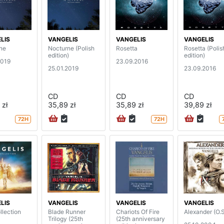
LIS
VANGELIS
VANGELIS
VANGELIS
ne
Nocturne (Polish
Rosetta
Rosetta (Polis
edition)
edition)
2019
23.09.2016
25.01.2019
23.09.2016
CD
CD
CD
 zł
35,89 zł
35,89 zł
39,89 zł
72H
72H
LIS
VANGELIS
VANGELIS
VANGELIS
llection
Blade Runner
Chariots Of Fire
Alexander (O.S
Trilogy (25th
(25th anniversary