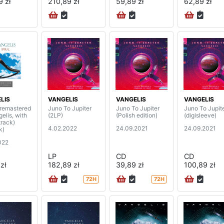
9 zł
210,89 zł
59,89 zł
62,89 zł
LIS
VANGELIS
VANGELIS
VANGELIS
(remastered
Juno To Jupiter
Juno To Jupiter
Juno To Jupiter
elis, with
(2LP)
(Polish edition)
(digisleeve)
track)
4.02.2022
24.09.2021
24.09.2021
k)
022
LP
CD
CD
zł
182,89 zł
39,89 zł
100,89 zł
72H
72H