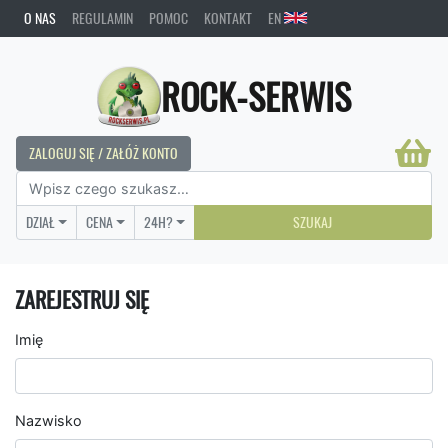
O NAS
REGULAMIN
POMOC
KONTAKT
EN
ROCK-SERWIS
ZALOGUJ SIĘ / ZAŁÓŻ KONTO
DZIAŁ
CENA
24H?
SZUKAJ
ZAREJESTRUJ SIĘ
Imię
Nazwisko