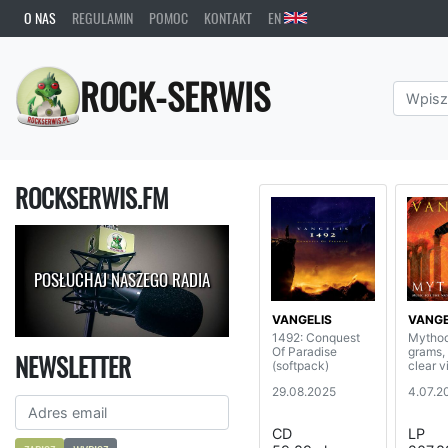
O NAS
REGULAMIN
POMOC
KONTAKT
EN
ROCK-SERWIS
ROCKSERWIS.FM
POSŁUCHAJ NASZEGO RADIA
VANGELIS
VANGE
1492: Conquest
Mythod
Of Paradise
grams, 
NEWSLETTER
(softpack)
clear v
29.08.2025
4.07.2
CD
LP