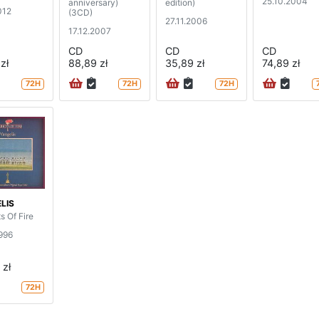
25.10.2004
anniversary)
edition)
012
(3CD)
27.11.2006
17.12.2007
CD
CD
CD
zł
88,89 zł
35,89 zł
74,89 zł
72H
72H
72H
LIS
s Of Fire
1996
 zł
72H