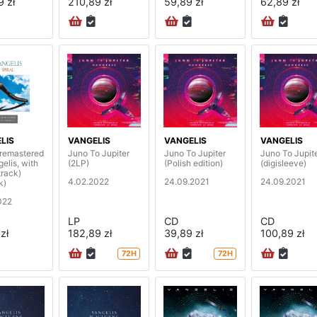
9 zł
210,89 zł
59,89 zł
62,89 zł
LIS
VANGELIS
VANGELIS
VANGELIS
(remastered
Juno To Jupiter
Juno To Jupiter
Juno To Jupiter
elis, with
(2LP)
(Polish edition)
(digisleeve)
track)
4.02.2022
24.09.2021
24.09.2021
k)
022
LP
CD
CD
zł
182,89 zł
39,89 zł
100,89 zł
72H
72H