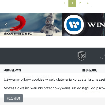
Poprzednia strona
Następna 
«
1
2
»
ROCK-SERWIS
INFORMACJE
ul. płk. Francesco Nullo 28/LU3
O nas
Używamy plików cookies w celu ułatwienia korzystania z naszej
31-543 Kraków
Pomoc
Polityka cooki
Możesz określić warunki przechowywania lub dostępu do plików
Rockserwis.f
ROZUMIEM