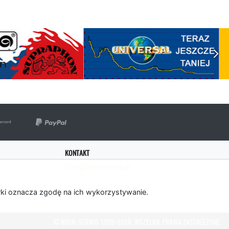
KONTAKT
bok@rockserwis.pl
rki oznacza zgodę na ich wykorzystywanie.
© ROCK-SERWIS 1999-2026. WSZELKIE PRAWA ZASTRZEŻONE.