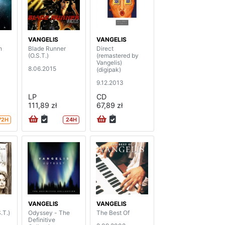
VANGELIS
VANGELIS
h
Blade Runner
Direct
(O.S.T.)
(remastered by
Vangelis)
8.06.2015
(digipak)
9.12.2013
LP
CD
111,89 zł
67,89 zł
72H
24H
VANGELIS
VANGELIS
.T.)
Odyssey - The
The Best Of
Definitive