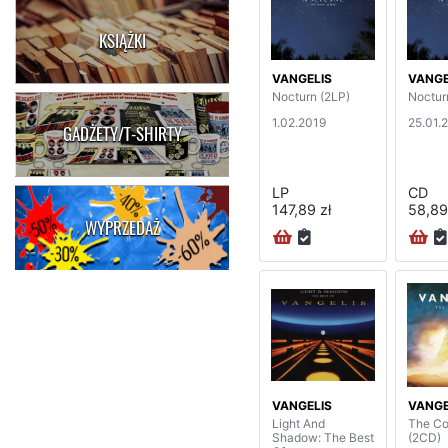
KSIĄŻKI
VANGELIS
VANGE
Nocturn (2LP)
Noctur
1.02.2019
25.01.
GADŻETY/T-SHIRTY
LP
CD
147,89 zł
58,89
WYPRZEDAŻ
VANGELIS
VANGE
Light And
The Co
Shadow: The Best
(2CD)