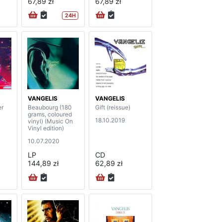
67,89 zł
67,89 zł
24H
VANGELIS
VANGELIS
Beaubourg (180
Gift (reissue)
grams, coloured
18.10.2019
vinyl) (Music On
Vinyl edition)
10.07.2020
LP
CD
144,89 zł
62,89 zł