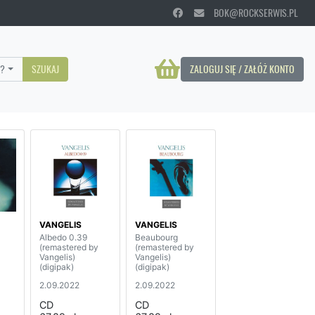
BOK@ROCKSERWIS.PL
?
SZUKAJ
ZALOGUJ SIĘ / ZAŁÓŻ KONTO
VANGELIS
VANGELIS
Albedo 0.39
Beaubourg
(remastered by
(remastered by
Vangelis)
Vangelis)
(digipak)
(digipak)
2.09.2022
2.09.2022
CD
CD