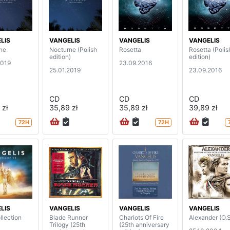
LIS
VANGELIS
VANGELIS
VANGELIS
ne
Nocturne (Polish
Rosetta
Rosetta (Polis
edition)
edition)
2019
23.09.2016
25.01.2019
23.09.2016
CD
CD
CD
 zł
35,89 zł
35,89 zł
39,89 zł
72H
72H
LIS
VANGELIS
VANGELIS
VANGELIS
llection
Blade Runner
Chariots Of Fire
Alexander (O.S
Trilogy (25th
(25th anniversary