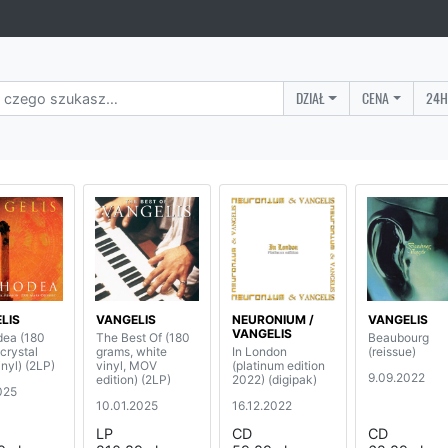
DZIAŁ
CENA
24H
LIS
VANGELIS
NEURONIUM /
VANGELIS
VANGELIS
ea (180
The Best Of (180
Beaubourg
crystal
grams, white
In London
(reissue)
inyl) (2LP)
vinyl, MOV
(platinum edition
9.09.2022
edition) (2LP)
2022) (digipak)
025
10.01.2025
16.12.2022
LP
CD
CD