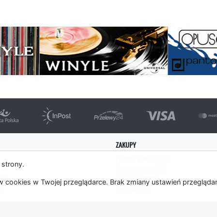
strona
ZAKUPY
Formy płatności
 strony.
Koszty wysyłki
es
Panel Klienta
 cookies w Twojej przeglądarce. Brak zmiany ustawień przegląda
m
Regulamin