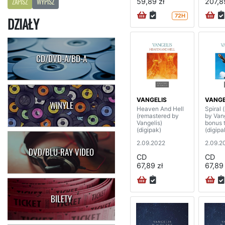
59,89 zł
207,8
ZAPISZ
WYPISZ
72H
DZIAŁY
CD/DVD-A/BD-A
VANGELIS
VANGE
WINYLE
Heaven And Hell
Spiral 
(remastered by
by Vang
Vangelis)
bonus 
(digipak)
(digipa
2.09.2022
2.09.2
DVD/BLU-RAY VIDEO
CD
CD
67,89 zł
67,89 
BILETY