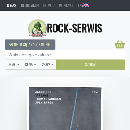
O NAS
REGULAMIN
POMOC
KONTAKT
EN
ROCK-SERWIS
ZALOGUJ SIĘ / ZAŁÓŻ KONTO
DZIAŁ
CENA
24H?
SZUKAJ