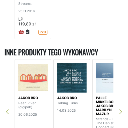
Streams
25.11.2016
LP
119,89 zł
72H
INNE PRODUKTY TEGO WYKONAWCY
JAKOB BRO
JAKOB BRO
PALLE
MIKKELBORD /
Pearl River
Taking Turns
JAKOB BRO /
(digipak)
MARILYN
14.03.2025
MAZUR
20.06.2025
Strands - Live At
The Danish Radio
Concert Hall