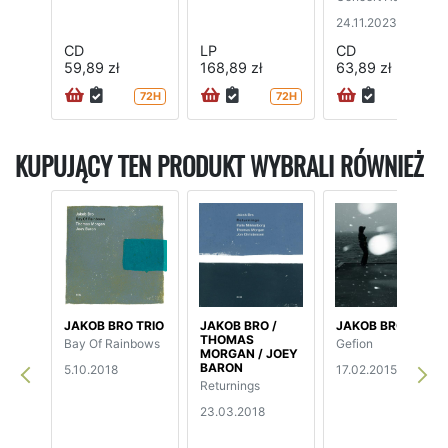
24.11.2023
CD
LP
CD
59,89 zł
168,89 zł
63,89 zł
72H
72H
72H
KUPUJĄCY TEN PRODUKT WYBRALI RÓWNIEŻ
JAKOB BRO TRIO
JAKOB BRO /
JAKOB BRO TRIO
THOMAS
Bay Of Rainbows
Gefion
MORGAN / JOEY
BARON
5.10.2018
17.02.2015
Returnings
23.03.2018