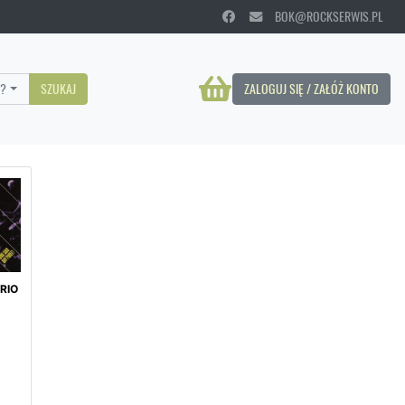
BOK@ROCKSERWIS.PL
?
SZUKAJ
ZALOGUJ SIĘ / ZAŁÓŻ KONTO
RIO