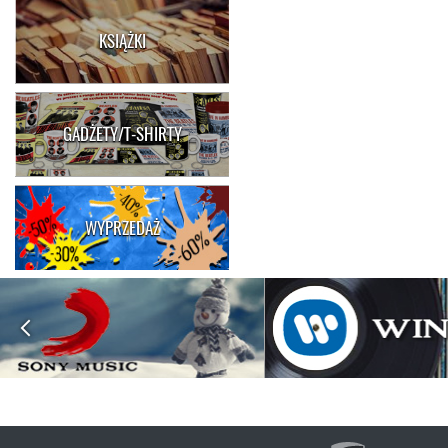
KSIĄŻKI
GADŻETY/T-SHIRTY
WYPRZEDAŻ