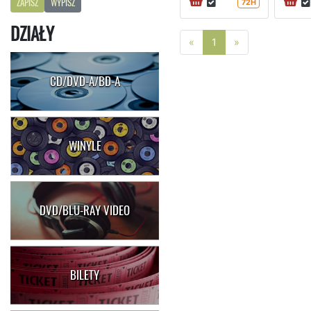
ZAPISZ
WYPISZ
72H
DZIAŁY
Poprzednia strona
Następna stro
«
1
»
CD/DVD-A/BD-A
WINYLE
DVD/BLU-RAY VIDEO
BILETY