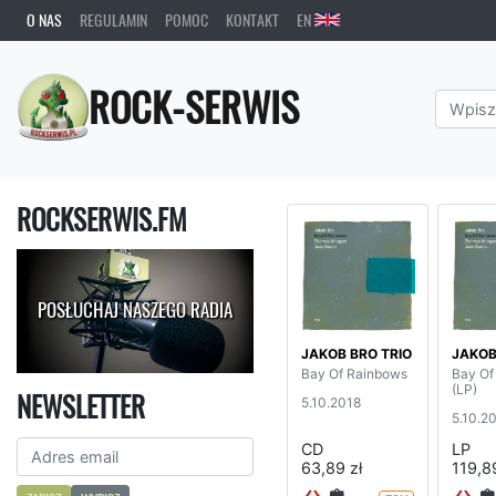
O NAS
REGULAMIN
POMOC
KONTAKT
EN
ROCK-SERWIS
ROCKSERWIS.FM
POSŁUCHAJ NASZEGO RADIA
JAKOB BRO TRIO
JAKOB
Bay Of Rainbows
Bay Of
(LP)
NEWSLETTER
5.10.2018
5.10.2
CD
LP
63,89 zł
119,89