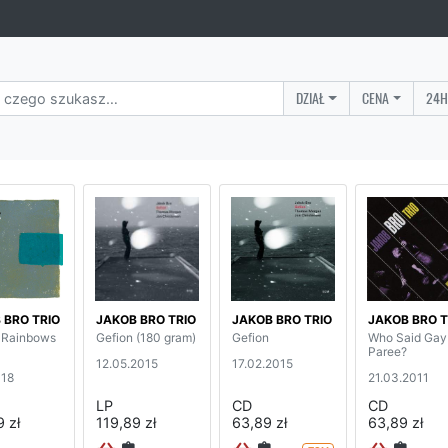
DZIAŁ
CENA
24H
 BRO TRIO
JAKOB BRO TRIO
JAKOB BRO TRIO
JAKOB BRO T
 Rainbows
Gefion (180 gram)
Gefion
Who Said Gay
Paree?
12.05.2015
17.02.2015
018
21.03.2011
LP
CD
CD
 zł
119,89 zł
63,89 zł
63,89 zł