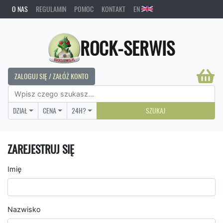
O NAS
REGULAMIN
POMOC
KONTAKT
EN
ROCK-SERWIS
ZALOGUJ SIĘ / ZAŁÓŻ KONTO
DZIAŁ
CENA
24H?
SZUKAJ
ZAREJESTRUJ SIĘ
Imię
Nazwisko