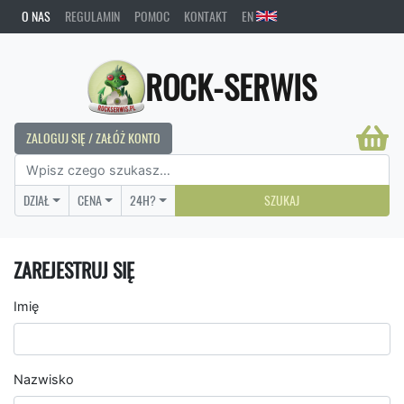
O NAS
REGULAMIN
POMOC
KONTAKT
EN
ROCK-SERWIS
ZALOGUJ SIĘ / ZAŁÓŻ KONTO
DZIAŁ
CENA
24H?
SZUKAJ
ZAREJESTRUJ SIĘ
Imię
Nazwisko