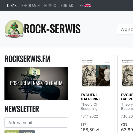
O NAS
REGULAMIN
POMOC
KONTAKT
EN
ROCK-SERWIS
ROCKSERWIS.FM
POSŁUCHAJ NASZEGO RADIA
EVGUENI
EVGUE
GALPERINE
GALPE
Theory Of
Theory
NEWSLETTER
Becoming
Becom
18.11.2022
7.10.2
LP
CD
168,89 zł
63,89