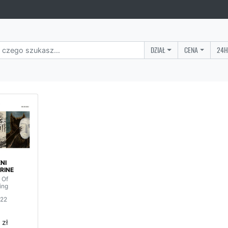
DZIAŁ
CENA
24H
NI
RINE
 Of
ing
022
 zł