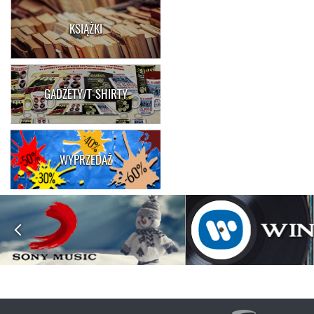
KSIĄŻKI
GADŻETY/T-SHIRTY
WYPRZEDAŻ