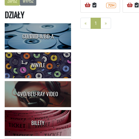
ZAPISZ
WYPISZ
72H
DZIAŁY
Poprzednia strona
Następna stro
«
1
»
CD/DVD-A/BD-A
WINYLE
DVD/BLU-RAY VIDEO
BILETY