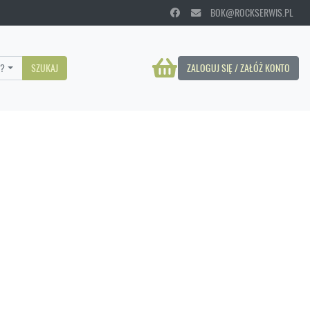
BOK@ROCKSERWIS.PL
?
SZUKAJ
ZALOGUJ SIĘ / ZAŁÓŻ KONTO