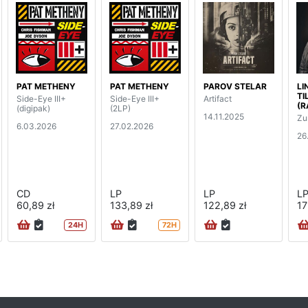
PAT METHENY
PAT METHENY
PAROV STELAR
LI
TI
Side-Eye III+
Side-Eye III+
Artifact
(R
(digipak)
(2LP)
14.11.2025
Zu
6.03.2026
27.02.2026
26
CD
LP
LP
L
60,89 zł
133,89 zł
122,89 zł
17
24H
72H