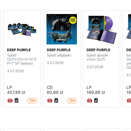
DEEP PURPLE
DEEP PURPLE
DEEP PURPLE
DE
Splat!
Splat! (digipak)
Splat! (purple
Spl
(2LP+CD+3x10”E
vinyl) (2LP)
(t
3.07.2026
P+7”SP fanbox)
ye
3.07.2026
(2
3.07.2026
3.
LP
CD
LP
L
457,89 zł
60,89 zł
169,89 zł
16
72H
72H