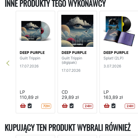
INNE PRODUKTY TEGO WYKONAWCY
DEEP PURPLE
DEEP PURPLE
DEEP PURPLE
Guilt Trippin
Guilt Trippin
Splat! (2LP)
(digipak)
17.07.2026
3.07.2026
17.07.2026
LP
CD
LP
110,89 zł
29,89 zł
163,89 zł
72H
24H
24H
KUPUJĄCY TEN PRODUKT WYBRALI RÓWNIEŻ