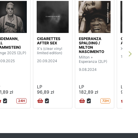
NDEMANN,
CIGARETTES
ESPERANZA
CIGARET
LL
AFTER SEX
SPALDING /
AFTER S
AMMSTEIN)
MILTON
X's (clear vinyl
X's
NASCIMENTO
nge 2025 (2LP)
limited edition)
12.07.20
Milton +
.09.2025
20.09.2024
Esperanza (2LP)
9.08.2024
P
LP
LP
LP
1,89 zł
96,89 zł
182,89 zł
96,89 zł
24H
72H