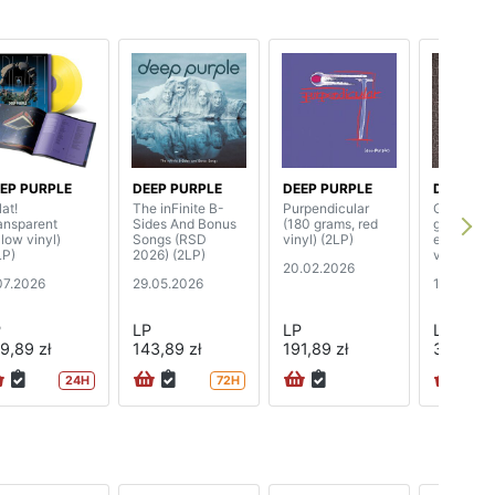
EP PURPLE
DEEP PURPLE
DEEP PURPLE
DEEP PU
at!
The inFinite B-
Purpendicular
Greatest 
ransparent
Sides And Bonus
(180 grams, red
grams, lim
llow vinyl)
Songs (RSD
vinyl) (2LP)
edition c
LP)
2026) (2LP)
vinyl) (4L
20.02.2026
07.2026
29.05.2026
16.01.202
P
LP
LP
LP
9,89 zł
143,89 zł
191,89 zł
378,89 z
24H
72H