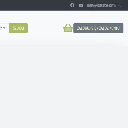
BOK@ROCKSERWIS.PL
?
SZUKAJ
ZALOGUJ SIĘ / ZAŁÓŻ KONTO