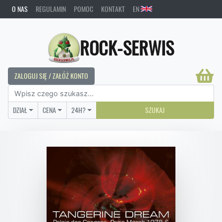
O NAS
REGULAMIN
POMOC
KONTAKT
EN
ROCK-SERWIS
ZALOGUJ SIĘ / ZAŁÓŻ KONTO
DZIAŁ
CENA
24H?
SZUKAJ