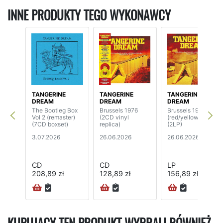
INNE PRODUKTY TEGO WYKONAWCY
TANGERINE
TANGERINE
TANGERINE
DREAM
DREAM
DREAM
The Bootleg Box
Brussels 1976
Brussels 1976
Vol 2 (remaster)
(2CD vinyl
(red/yellow vinyl)
(7CD boxset)
replica)
(2LP)
3.07.2026
26.06.2026
26.06.2026
CD
CD
LP
208,89 zł
128,89 zł
156,89 zł