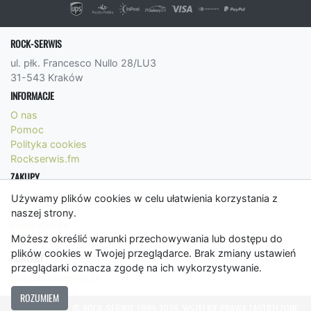
ROCK-SERWIS
ul. płk. Francesco Nullo 28/LU3
31-543 Kraków
INFORMACJE
O nas
Pomoc
Polityka cookies
Rockserwis.fm
ZAKUPY
Formy płatności
Używamy plików cookies w celu ułatwienia korzystania z
Koszty wysyłki
naszej strony.
Panel Klienta
Możesz określić warunki przechowywania lub dostępu do
Regulamin
plików cookies w Twojej przeglądarce. Brak zmiany ustawień
KONTAKT
przeglądarki oznacza zgodę na ich wykorzystywanie.
bok@rockserwis.pl
ROZUMIEM
© ROCK-SERWIS 1999-2026. WSZELKIE PRAWA ZASTRZEŻONE.