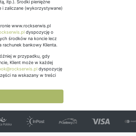
ą, itp.). Środki pieniężne
 i zaliczane (wykorzystywane)
.
 stronie www.rockserwis.pl
ckserwis.pl
dyspozycję o
ch środków na koncie lecz
 rachunek bankowy Klienta.
później w przypadku, gdy
cie, Klient może w każdej
bok@rockserwis.pl
dyspozycję
zęści na wskazany w treści