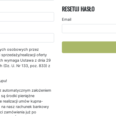
RESETUJ HASŁO
Email
nych osobowych przez
przedaży/realizacji oferty
ych wymaga Ustawa z dnia 29
 (Dz. U. Nr 133, poz. 833) z
upu!
ę z automatycznym założeniem
są środki pieniężne
e realizacji umów kupna-
a na nasz rachunek bankowy
ści zamówienia już po