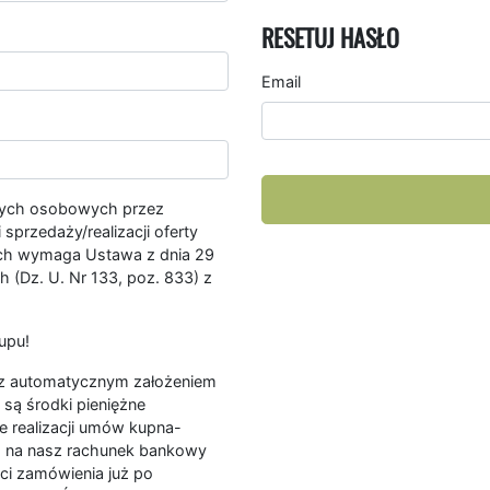
RESETUJ HASŁO
Email
nych osobowych przez
przedaży/realizacji oferty
ych wymaga Ustawa z dnia 29
 (Dz. U. Nr 133, poz. 833) z
upu!
ę z automatycznym założeniem
są środki pieniężne
e realizacji umów kupna-
a na nasz rachunek bankowy
ści zamówienia już po