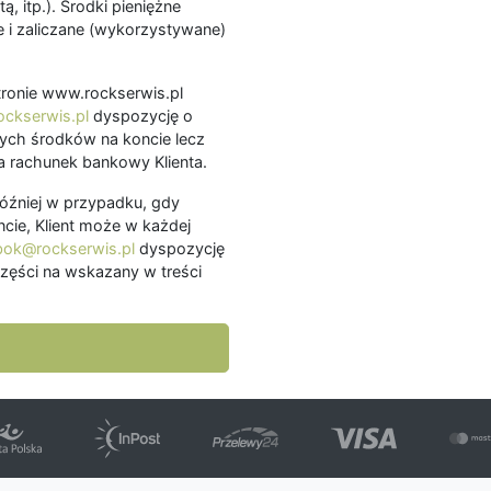
ą, itp.). Środki pieniężne
 i zaliczane (wykorzystywane)
.
 stronie www.rockserwis.pl
ckserwis.pl
dyspozycję o
ch środków na koncie lecz
 rachunek bankowy Klienta.
później w przypadku, gdy
cie, Klient może w każdej
bok@rockserwis.pl
dyspozycję
zęści na wskazany w treści