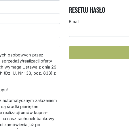
RESETUJ HASŁO
Email
nych osobowych przez
przedaży/realizacji oferty
ych wymaga Ustawa z dnia 29
 (Dz. U. Nr 133, poz. 833) z
upu!
ę z automatycznym założeniem
są środki pieniężne
e realizacji umów kupna-
a na nasz rachunek bankowy
ści zamówienia już po