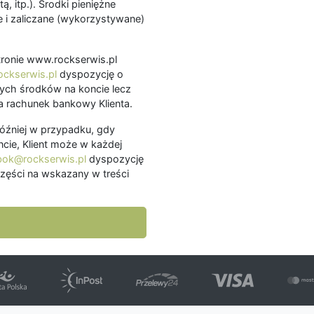
ą, itp.). Środki pieniężne
 i zaliczane (wykorzystywane)
.
 stronie www.rockserwis.pl
ckserwis.pl
dyspozycję o
ch środków na koncie lecz
 rachunek bankowy Klienta.
później w przypadku, gdy
cie, Klient może w każdej
bok@rockserwis.pl
dyspozycję
zęści na wskazany w treści