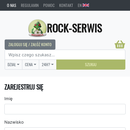
O NAS
REGULAMIN
POMOC
KONTAKT
EN
ROCK-SERWIS
ZALOGUJ SIĘ / ZAŁÓŻ KONTO
DZIAŁ
CENA
24H?
SZUKAJ
ZAREJESTRUJ SIĘ
Imię
Nazwisko