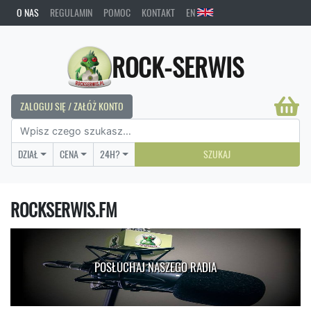
O NAS
REGULAMIN
POMOC
KONTAKT
EN
ROCK-SERWIS
ZALOGUJ SIĘ / ZAŁÓŻ KONTO
DZIAŁ
CENA
24H?
SZUKAJ
ROCKSERWIS.FM
POSŁUCHAJ NASZEGO RADIA