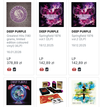
DEEP PURPLE
DEEP PURPLE
DEEP PURPLE
Greatest Hits (180
Springfield 1976
Springfield 1976
grams, limited
vol.1 (2LP)
vol.2 (2LP)
edition coloured
19.12.2025
19.12.2025
vinyl) (4LP)
16.01.2026
LP
LP
LP
378,89 zł
142,89 zł
142,89 zł