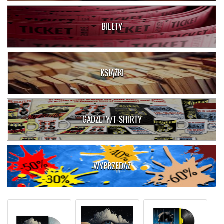
BILETY
KSIĄŻKI
GADŻETY/T-SHIRTY
WYPRZEDAŻ