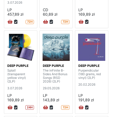
3.07.2026
LP
CD
LP
457,89 zł
60,89 zł
169,89 zł
72H
72H
DEEP PURPLE
DEEP PURPLE
DEEP PURPLE
Splat!
The inFinite B-
Purpendicular
(transparent
Sides And Bonus
(180 grams, red
yellow vinyl)
Songs (RSD
vinyl) (2LP)
(2LP)
2026) (2LP)
20.02.2026
3.07.2026
29.05.2026
LP
LP
LP
169,89 zł
143,89 zł
191,89 zł
24H
72H