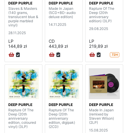
DEEP PURPLE
DEEP PURPLE
DEEP PURPLE
Slaves & Masters
Made In Japan
Rapture Of The
(140 grams,
(5CD+BD-audio
Deep (20th
translucent blue &
deluxe edition)
anniversary
purple marbled
edition) (3LP)
14.11.2025
vinyl)
29.08.2025
28.11.2025
LP
CD
LP
144,89 zł
443,89 zł
219,89 zł
72H
DEEP PURPLE
DEEP PURPLE
DEEP PURPLE
Rapture Of The
Rapture Of The
Made In Japan
Deep (20th
Deep (20th
(remixed by
anniversary
anniversary
Steven Wilson)
edition, coloured
edition, digipak)
(2LP)
vinyl) (3LP)
(2CD)
15.08.2025