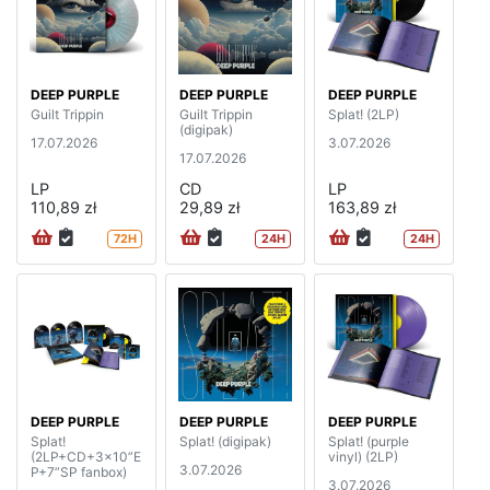
DEEP PURPLE
DEEP PURPLE
DEEP PURPLE
Guilt Trippin
Guilt Trippin
Splat! (2LP)
(digipak)
17.07.2026
3.07.2026
17.07.2026
LP
CD
LP
110,89 zł
29,89 zł
163,89 zł
72H
24H
24H
DEEP PURPLE
DEEP PURPLE
DEEP PURPLE
Splat!
Splat! (digipak)
Splat! (purple
(2LP+CD+3x10”E
vinyl) (2LP)
3.07.2026
P+7”SP fanbox)
3.07.2026