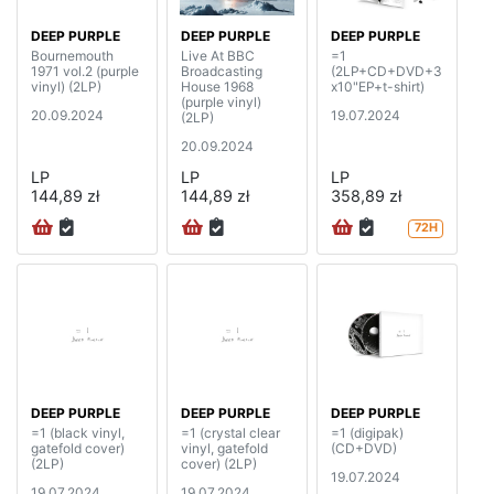
DEEP PURPLE
DEEP PURPLE
DEEP PURPLE
Bournemouth
Live At BBC
=1
1971 vol.2 (purple
Broadcasting
(2LP+CD+DVD+3
vinyl) (2LP)
House 1968
x10"EP+t-shirt)
(purple vinyl)
20.09.2024
19.07.2024
(2LP)
20.09.2024
LP
LP
LP
144,89 zł
144,89 zł
358,89 zł
72H
DEEP PURPLE
DEEP PURPLE
DEEP PURPLE
=1 (black vinyl,
=1 (crystal clear
=1 (digipak)
gatefold cover)
vinyl, gatefold
(CD+DVD)
(2LP)
cover) (2LP)
19.07.2024
19.07.2024
19.07.2024