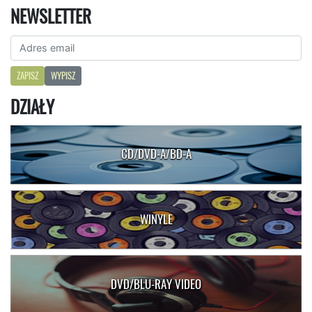
NEWSLETTER
ZAPISZ
WYPISZ
DZIAŁY
CD/DVD-A/BD-A
WINYLE
DVD/BLU-RAY VIDEO