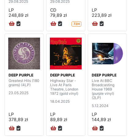
29.08.2025
29.08.2025
LP
CD
LP
248,89 zł
79,89 zł
223,89 zł
72H
DEEP PURPLE
DEEP PURPLE
DEEP PURPLE
Greatest Hits (180
Highway Star -
Live At BBC
grams) (4LP)
Live At Paris
Broadcasting
Theatre, London
House 1969
23.05.2025
1972 (gold vinyl)
(purple vinyl)
(2LP)
18.04.2025
5.12.2024
LP
LP
LP
378,89 zł
89,89 zł
144,89 zł