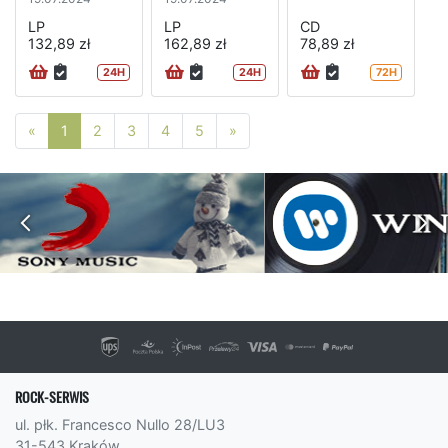
LP
LP
CD
132,89 zł
162,89 zł
78,89 zł
24H
24H
72H
Poprzednia strona
Następna strona
«
1
2
3
4
5
»
ROCK-SERWIS
ul. płk. Francesco Nullo 28/LU3
31-543 Kraków