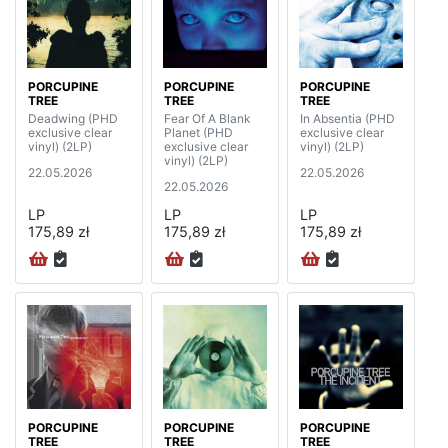
PORCUPINE
PORCUPINE
PORCUPINE
TREE
TREE
TREE
Deadwing (PHD
Fear Of A Blank
In Absentia (PHD
exclusive clear
Planet (PHD
exclusive clear
vinyl) (2LP)
exclusive clear
vinyl) (2LP)
vinyl) (2LP)
22.05.2026
22.05.2026
22.05.2026
LP
LP
LP
175,89 zł
175,89 zł
175,89 zł
PORCUPINE
PORCUPINE
PORCUPINE
TREE
TREE
TREE