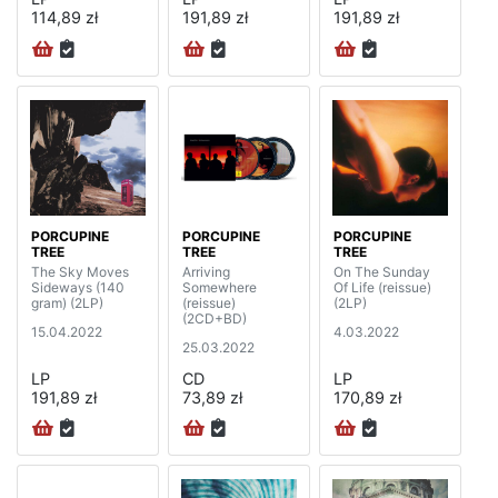
114,89 zł
191,89 zł
191,89 zł
PORCUPINE
PORCUPINE
PORCUPINE
TREE
TREE
TREE
The Sky Moves
Arriving
On The Sunday
Sideways (140
Somewhere
Of Life (reissue)
gram) (2LP)
(reissue)
(2LP)
(2CD+BD)
15.04.2022
4.03.2022
25.03.2022
LP
CD
LP
191,89 zł
73,89 zł
170,89 zł