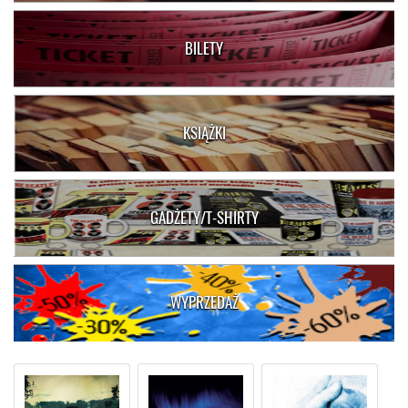
BILETY
KSIĄŻKI
GADŻETY/T-SHIRTY
WYPRZEDAŻ