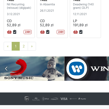
Nil Recurring
In Absentia
Deadwing (140
(reissue) (digipak)
gram) (2LP)
26.11.2021
3.12.2021
12.11.2021
CD
CD
LP
52,89 zł
52,89 zł
191,89 zł
24H
24H
Poprzednia strona
Następna strona
«
1
2
»