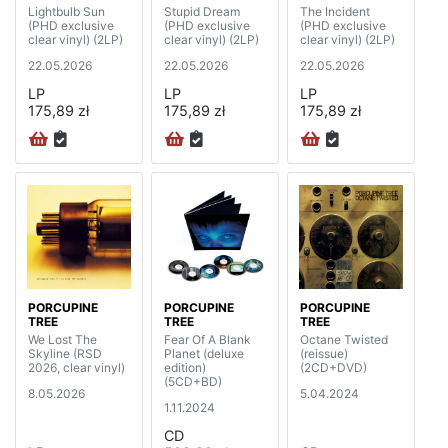
Lightbulb Sun
Stupid Dream
The Incident
(PHD exclusive
(PHD exclusive
(PHD exclusive
clear vinyl) (2LP)
clear vinyl) (2LP)
clear vinyl) (2LP)
22.05.2026
22.05.2026
22.05.2026
LP
LP
LP
175,89 zł
175,89 zł
175,89 zł
PORCUPINE
PORCUPINE
PORCUPINE
TREE
TREE
TREE
We Lost The
Fear Of A Blank
Octane Twisted
Skyline (RSD
Planet (deluxe
(reissue)
2026, clear vinyl)
edition)
(2CD+DVD)
(5CD+BD)
8.05.2026
5.04.2024
1.11.2024
CD