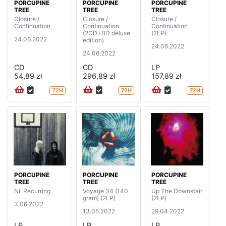
PORCUPINE
PORCUPINE
PORCUPINE
TREE
TREE
TREE
Closure /
Closure /
Closure /
Continuation
Continuation
Continuation
(2CD+BD deluxe
(2LP)
24.06.2022
edition)
24.06.2022
24.06.2022
CD
CD
LP
54,89 zł
296,89 zł
157,89 zł
72H
72H
72H
PORCUPINE
PORCUPINE
PORCUPINE
TREE
TREE
TREE
Nil Recurring
Voyage 34 (140
Up The Downstair
gram) (2LP)
(2LP)
3.06.2022
13.05.2022
29.04.2022
LP
LP
LP