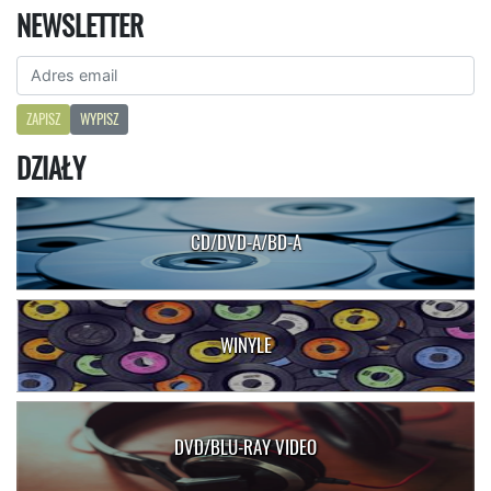
NEWSLETTER
ZAPISZ
WYPISZ
DZIAŁY
CD/DVD-A/BD-A
WINYLE
DVD/BLU-RAY VIDEO