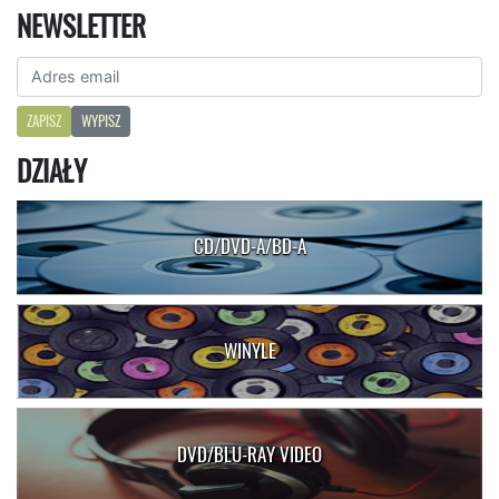
NEWSLETTER
ZAPISZ
WYPISZ
DZIAŁY
CD/DVD-A/BD-A
WINYLE
DVD/BLU-RAY VIDEO