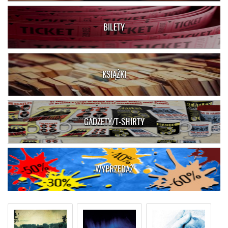
BILETY
KSIĄŻKI
GADŻETY/T-SHIRTY
WYPRZEDAŻ