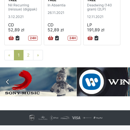
Nil Recurring
In Absentia
Deadwing (140
(reissue) (digipak)
gram) (2LP)
26.11.2021
3.12.2021
12.11.2021
CD
CD
LP
52,89 zł
52,89 zł
191,89 zł
24H
24H
Poprzednia strona
Następna strona
«
1
2
»