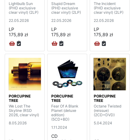
Lightbulb Sun
Stupid Dream
The Incident
(PHD exclusive
(PHD exclusive
(PHD exclusive
clear vinyl) (2LP)
clear vinyl) (2LP)
clear vinyl) (2LP)
22.05.2026
22.05.2026
22.05.2026
LP
LP
LP
175,89 zł
175,89 zł
175,89 zł
PORCUPINE
PORCUPINE
PORCUPINE
TREE
TREE
TREE
We Lost The
Fear Of A Blank
Octane Twisted
Skyline (RSD
Planet (deluxe
(reissue)
2026, clear vinyl)
edition)
(2CD+DVD)
(5CD+BD)
8.05.2026
5.04.2024
1.11.2024
CD