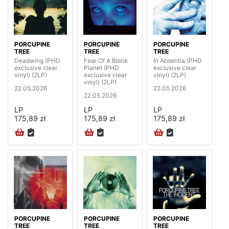
PORCUPINE
PORCUPINE
PORCUPINE
TREE
TREE
TREE
Deadwing (PHD
Fear Of A Blank
In Absentia (PHD
exclusive clear
Planet (PHD
exclusive clear
vinyl) (2LP)
exclusive clear
vinyl) (2LP)
vinyl) (2LP)
22.05.2026
22.05.2026
22.05.2026
LP
LP
LP
175,89 zł
175,89 zł
175,89 zł
PORCUPINE
PORCUPINE
PORCUPINE
TREE
TREE
TREE