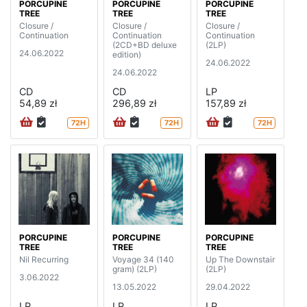
PORCUPINE
PORCUPINE
PORCUPINE
TREE
TREE
TREE
Closure /
Closure /
Closure /
Continuation
Continuation
Continuation
(2CD+BD deluxe
(2LP)
24.06.2022
edition)
24.06.2022
24.06.2022
CD
CD
LP
54,89 zł
296,89 zł
157,89 zł
72H
72H
72H
PORCUPINE
PORCUPINE
PORCUPINE
TREE
TREE
TREE
Nil Recurring
Voyage 34 (140
Up The Downstair
gram) (2LP)
(2LP)
3.06.2022
13.05.2022
29.04.2022
LP
LP
LP