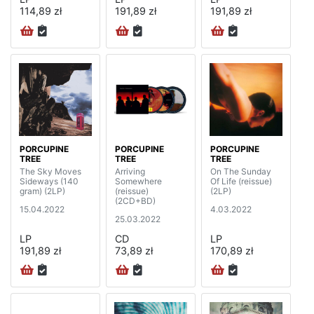
114,89 zł
191,89 zł
191,89 zł
PORCUPINE
PORCUPINE
PORCUPINE
TREE
TREE
TREE
The Sky Moves
Arriving
On The Sunday
Sideways (140
Somewhere
Of Life (reissue)
gram) (2LP)
(reissue)
(2LP)
(2CD+BD)
15.04.2022
4.03.2022
25.03.2022
LP
CD
LP
191,89 zł
73,89 zł
170,89 zł