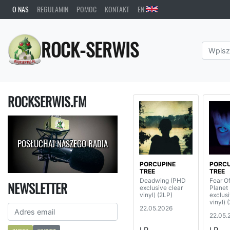
O NAS
REGULAMIN
POMOC
KONTAKT
EN
ROCK-SERWIS
ROCKSERWIS.FM
POSŁUCHAJ NASZEGO RADIA
PORCUPINE
PORCU
TREE
TREE
Deadwing (PHD
Fear O
NEWSLETTER
exclusive clear
Planet
vinyl) (2LP)
exclusi
vinyl) 
22.05.2026
22.05.
LP
LP