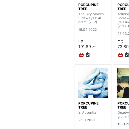
PORCUPINE
PORCU
TREE
TREE
The Sky Moves
Arrivin
Sideways (140
Somew
gram) (2LP)
(reissu
(2CD+
15.04.2022
25.03.
LP
CD
191,89 zł
73,89
PORCUPINE
PORCU
TREE
TREE
In Absentia
Deadwi
gram) 
26.11.2021
12.11.2