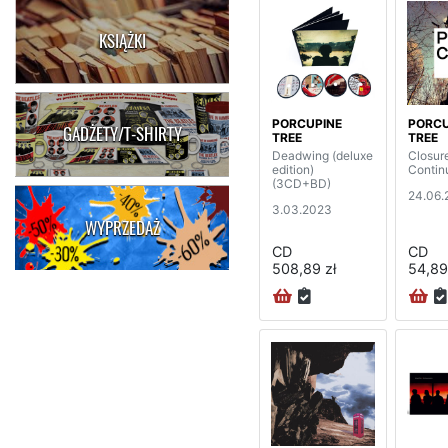
KSIĄŻKI
PORCUPINE
PORCU
GADŻETY/T-SHIRTY
TREE
TREE
Deadwing (deluxe
Closure
edition)
Contin
(3CD+BD)
24.06.
3.03.2023
WYPRZEDAŻ
CD
CD
508,89 zł
54,89