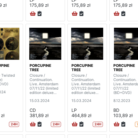
9 zł
175,89 zł
175,89 zł
175,89 zł
PINE
PORCUPINE
PORCUPINE
PORCUPINE
TREE
TREE
TREE
 Twisted
Closure /
Closure /
Closure /
e)
Continuation.
Continuation.
Continuation.
DVD)
Live. Amsterdam
Live. Amsterdam
Live. Amster
07/11/22 (limited
07/11/22 (limited
07/11/22
024
edition deluxe
edition deluxe
(BD+DVD)
box)
box) (4LP)
15.03.2024
15.03.2024
8.12.2023
(2CD+BD+DVD+
book)
CD
LP
BD
 zł
381,89 zł
464,89 zł
103,89 zł
24H
24H
24H