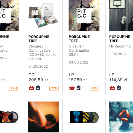
PINE
PORCUPINE
PORCUPINE
PORCUPINE
TREE
TREE
TREE
 /
Closure /
Closure /
Nil Recurring
uation
Continuation
Continuation
3.06.2022
(2CD+BD deluxe
(2LP)
2022
edition)
24.06.2022
24.06.2022
CD
LP
LP
 zł
296,89 zł
157,89 zł
114,89 zł
72H
72H
72H