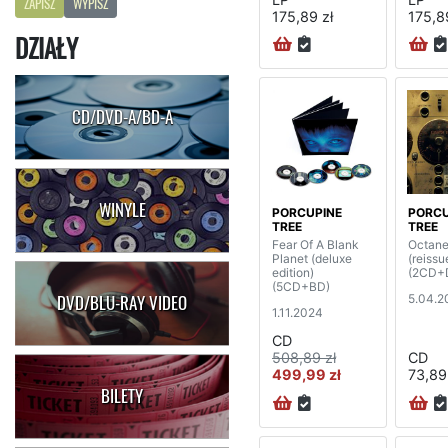
ZAPISZ
WYPISZ
175,89 zł
175,8
DZIAŁY
CD/DVD-A/BD-A
WINYLE
PORCUPINE
PORCU
TREE
TREE
Fear Of A Blank
Octane
Planet (deluxe
(reissu
edition)
(2CD+
(5CD+BD)
5.04.2
DVD/BLU-RAY VIDEO
1.11.2024
CD
508,89 zł
CD
499,99 zł
73,89
BILETY