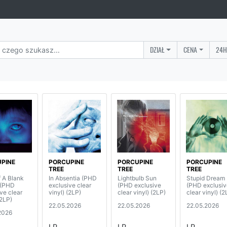
DZIAŁ
CENA
24H
PINE
PORCUPINE
PORCUPINE
PORCUPINE
TREE
TREE
TREE
f A Blank
In Absentia (PHD
Lightbulb Sun
Stupid Dream
 (PHD
exclusive clear
(PHD exclusive
(PHD exclusiv
ve clear
vinyl) (2LP)
clear vinyl) (2LP)
clear vinyl) (2
(2LP)
22.05.2026
22.05.2026
22.05.2026
2026
LP
LP
LP