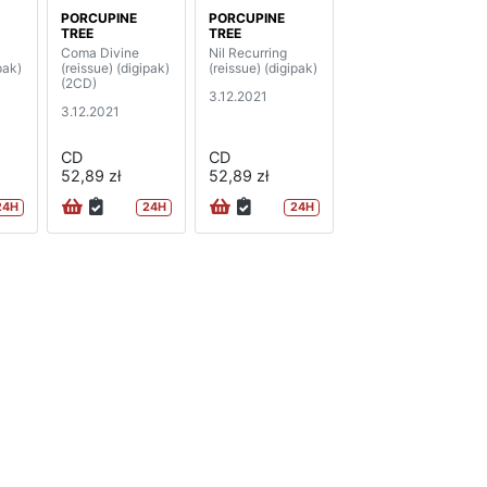
PORCUPINE
PORCUPINE
TREE
TREE
Coma Divine
Nil Recurring
pak)
(reissue) (digipak)
(reissue) (digipak)
(2CD)
3.12.2021
3.12.2021
CD
CD
52,89 zł
52,89 zł
24H
24H
24H