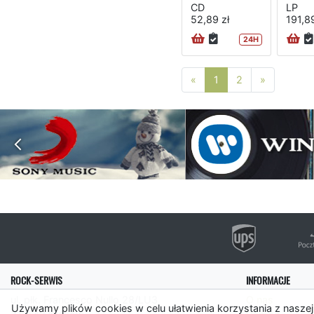
CD
LP
52,89 zł
191,89
24H
Poprzednia strona
Następna 
«
1
2
»
ROCK-SERWIS
INFORMACJE
ul. płk. Francesco Nullo 28/LU3
O nas
Używamy plików cookies w celu ułatwienia korzystania z naszej