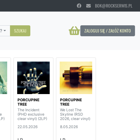
BOK@ROCKSERWIS.PL
?
SZUKAJ
ZALOGUJ SIĘ / ZAŁÓŻ KONTO
PORCUPINE
PORCUPINE
TREE
TREE
The Incident
We Lost The
e
(PHD exclusive
Skyline (RSD
LP)
clear vinyl) (2LP)
2026, clear vinyl)
22.05.2026
8.05.2026
LP
LP