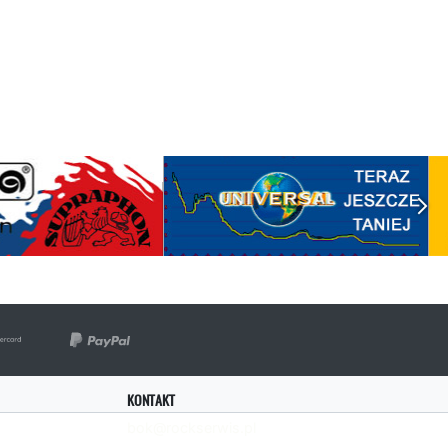
KONTAKT
bok@rockserwis.pl