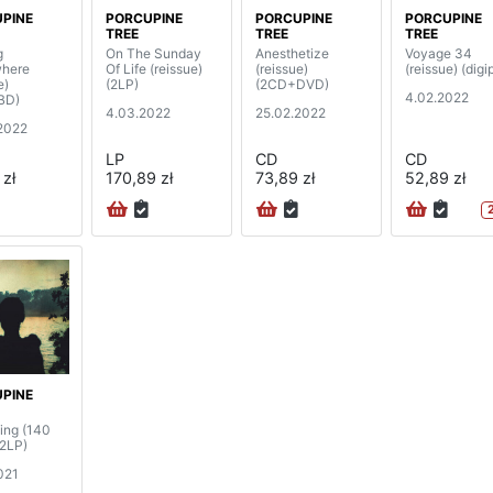
PINE
PORCUPINE
PORCUPINE
PORCUPINE
TREE
TREE
TREE
g
On The Sunday
Anesthetize
Voyage 34
here
Of Life (reissue)
(reissue)
(reissue) (digi
e)
(2LP)
(2CD+DVD)
4.02.2022
BD)
4.03.2022
25.02.2022
2022
LP
CD
CD
 zł
170,89 zł
73,89 zł
52,89 zł
PINE
ng (140
(2LP)
021