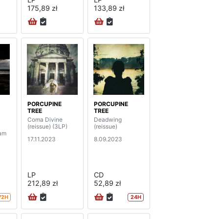
175,89 zł
133,89 zł
PORCUPINE
PORCUPINE
TREE
TREE
Coma Divine
Deadwing
(reissue) (3LP)
(reissue)
dam
17.11.2023
8.09.2023
LP
CD
212,89 zł
52,89 zł
72H
24H