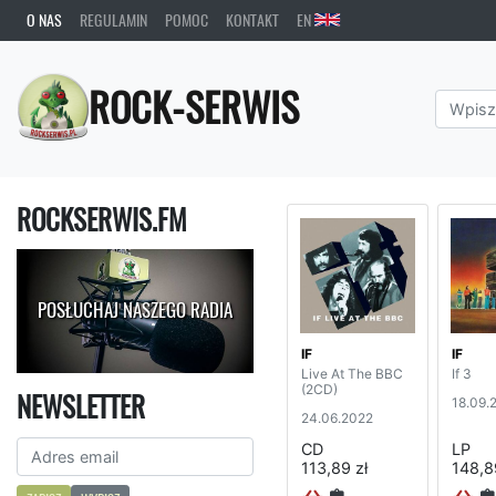
O NAS
REGULAMIN
POMOC
KONTAKT
EN
ROCK-SERWIS
ROCKSERWIS.FM
POSŁUCHAJ NASZEGO RADIA
IF
IF
Live At The BBC
If 3
(2CD)
NEWSLETTER
18.09.
24.06.2022
CD
LP
113,89 zł
148,8