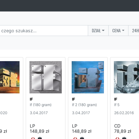
DZIAŁ
CENA
24H
IF
IF
IF
If (180 gram)
If 2 (180 gram)
If 5
2020
3.04.2017
3.04.2017
26.02.2016
LP
LP
CD
9 zł
148,89 zł
148,89 zł
78,89 zł