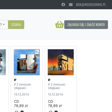
BOK@ROCKSERWIS.PL
?
SZUKAJ
ZALOGUJ SIĘ / ZAŁÓŻ KONTO
IF
IF
If 2 (reissue)
If 3 (reissue)
(digipak)
(digipak)
15.12.2014
15.12.2014
CD
CD
78,89 zł
78,89 zł