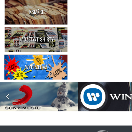
KSIĄŻKI
GADŻETY/T-SHIRTY
WYPRZEDAŻ