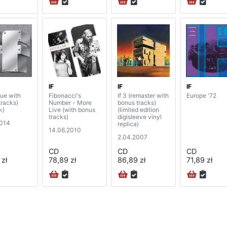
IF
IF
IF
ssue with
Fibonacci's
If 3 (remaster with
Europe '72
tracks)
Number - More
bonus tracks)
k)
Live (with bonus
(limited edition
tracks)
digisleeve vinyl
2014
replica)
14.06.2010
2.04.2007
CD
CD
CD
 zł
78,89 zł
86,89 zł
71,89 zł
na