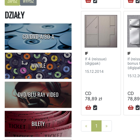
ZAPISZ
WYPISZ
DZIAŁY
CD/DVD-A/BD-A
IF
IF
If 4 (reissue)
If (rei
(digipak)
bonus 
WINYLE
(digipa
15.12.2014
15.12.
CD
CD
DVD/BLU-RAY VIDEO
78,89 zł
78,89
BILETY
Poprzednia strona
Następna stro
«
1
»