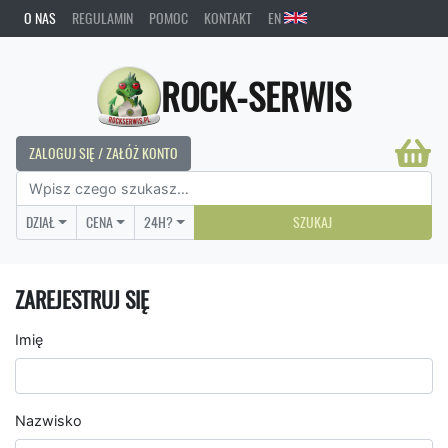
O NAS
REGULAMIN
POMOC
KONTAKT
EN
ROCK-SERWIS
ZALOGUJ SIĘ / ZAŁÓŻ KONTO
DZIAŁ
CENA
24H?
SZUKAJ
ZAREJESTRUJ SIĘ
Imię
Nazwisko