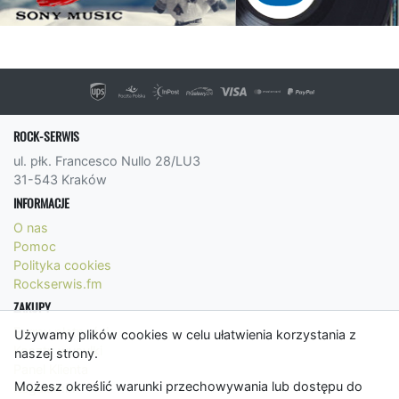
ROCK-SERWIS
ul. płk. Francesco Nullo 28/LU3
31-543 Kraków
INFORMACJE
O nas
Pomoc
Polityka cookies
Rockserwis.fm
ZAKUPY
Formy płatności
Używamy plików cookies w celu ułatwienia korzystania z
Koszty wysyłki
naszej strony.
Panel Klienta
Możesz określić warunki przechowywania lub dostępu do
Regulamin