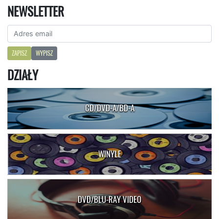
NEWSLETTER
ZAPISZ
WYPISZ
DZIAŁY
CD/DVD-A/BD-A
WINYLE
DVD/BLU-RAY VIDEO