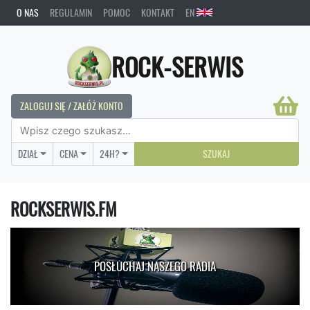
O NAS
REGULAMIN
POMOC
KONTAKT
EN
ROCK-SERWIS
ZALOGUJ SIĘ / ZAŁÓŻ KONTO
DZIAŁ
CENA
24H?
SZUKAJ
ROCKSERWIS.FM
POSŁUCHAJ NASZEGO RADIA