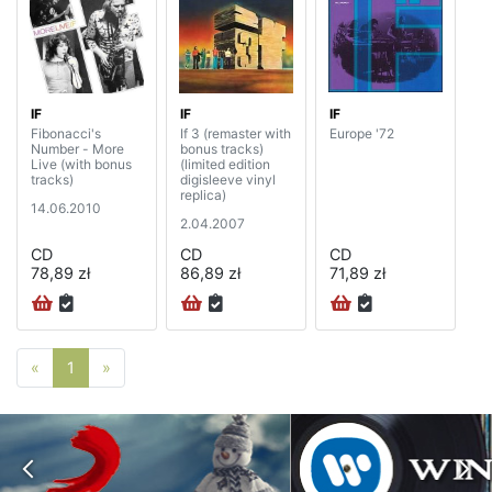
IF
IF
IF
Fibonacci's
If 3 (remaster with
Europe '72
Number - More
bonus tracks)
Live (with bonus
(limited edition
tracks)
digisleeve vinyl
replica)
14.06.2010
2.04.2007
CD
CD
CD
78,89 zł
86,89 zł
71,89 zł
Poprzednia strona
Następna strona
«
1
»