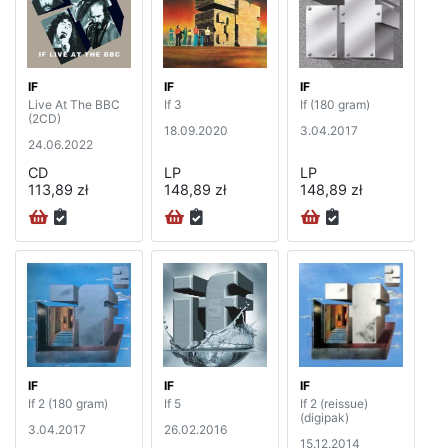
IF
IF
IF
Live At The BBC
If 3
If (180 gram)
(2CD)
18.09.2020
3.04.2017
24.06.2022
CD
LP
LP
113,89 zł
148,89 zł
148,89 zł
IF
IF
IF
If 2 (180 gram)
If 5
If 2 (reissue)
(digipak)
3.04.2017
26.02.2016
15.12.2014