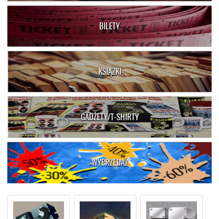
BILETY
KSIĄŻKI
GADŻETY/T-SHIRTY
WYPRZEDAŻ