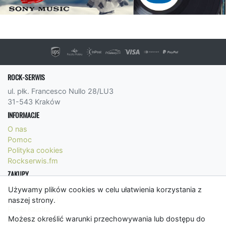
ROCK-SERWIS
ul. płk. Francesco Nullo 28/LU3
31-543 Kraków
INFORMACJE
O nas
Pomoc
Polityka cookies
Rockserwis.fm
ZAKUPY
Formy płatności
Używamy plików cookies w celu ułatwienia korzystania z
Koszty wysyłki
naszej strony.
Panel Klienta
Możesz określić warunki przechowywania lub dostępu do
Regulamin