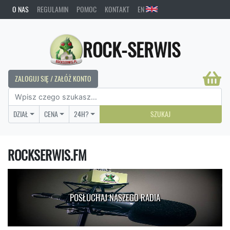
O NAS
REGULAMIN
POMOC
KONTAKT
EN
ROCK-SERWIS
ZALOGUJ SIĘ / ZAŁÓŻ KONTO
DZIAŁ
CENA
24H?
SZUKAJ
ROCKSERWIS.FM
POSŁUCHAJ NASZEGO RADIA