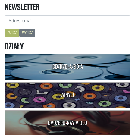
NEWSLETTER
ZAPISZ
WYPISZ
DZIAŁY
CD/DVD-A/BD-A
WINYLE
DVD/BLU-RAY VIDEO