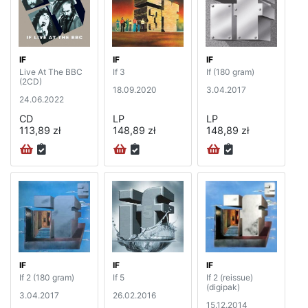
IF
IF
IF
Live At The BBC
If 3
If (180 gram)
(2CD)
18.09.2020
3.04.2017
24.06.2022
CD
LP
LP
113,89 zł
148,89 zł
148,89 zł
IF
IF
IF
If 2 (180 gram)
If 5
If 2 (reissue)
(digipak)
3.04.2017
26.02.2016
15.12.2014