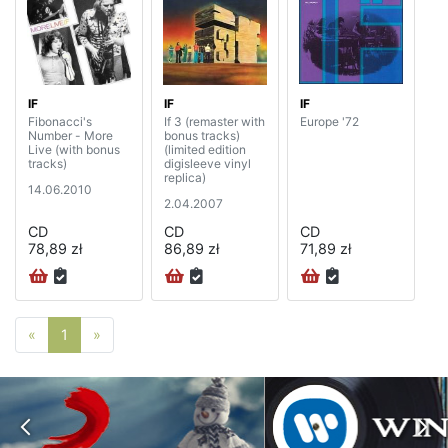
IF
IF
IF
Fibonacci's
If 3 (remaster with
Europe '72
Number - More
bonus tracks)
Live (with bonus
(limited edition
tracks)
digisleeve vinyl
replica)
14.06.2010
2.04.2007
CD
CD
CD
78,89 zł
86,89 zł
71,89 zł
Poprzednia strona
Następna strona
«
1
»