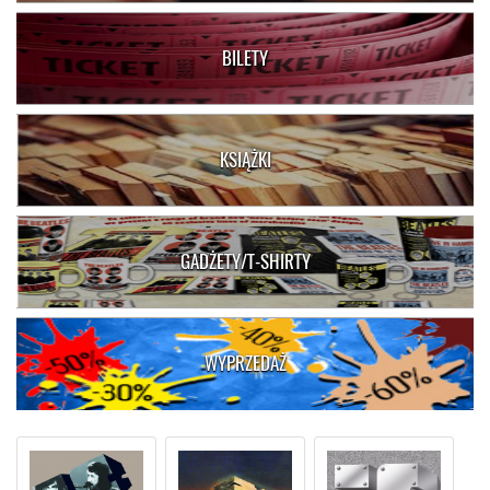
BILETY
KSIĄŻKI
GADŻETY/T-SHIRTY
WYPRZEDAŻ