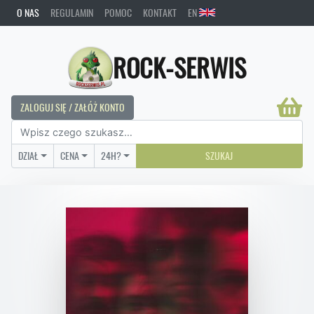
O NAS
REGULAMIN
POMOC
KONTAKT
EN
ROCK-SERWIS
ZALOGUJ SIĘ / ZAŁÓŻ KONTO
DZIAŁ
CENA
24H?
SZUKAJ