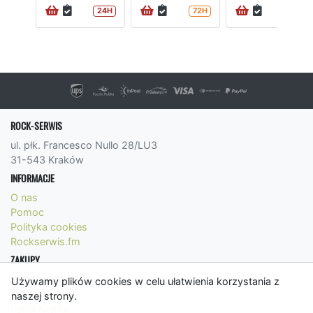
24H
72H
72H
ROCK-SERWIS
ul. płk. Francesco Nullo 28/LU3
31-543 Kraków
INFORMACJE
O nas
Pomoc
Polityka cookies
Rockserwis.fm
ZAKUPY
Formy płatności
Używamy plików cookies w celu ułatwienia korzystania z
Koszty wysyłki
naszej strony.
Panel Klienta