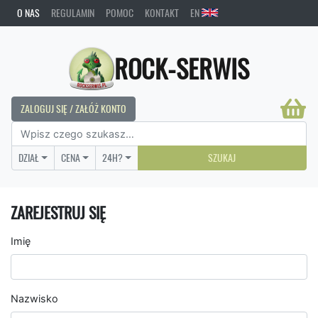
O NAS
REGULAMIN
POMOC
KONTAKT
EN
ROCK-SERWIS
ZALOGUJ SIĘ / ZAŁÓŻ KONTO
DZIAŁ
CENA
24H?
SZUKAJ
ZAREJESTRUJ SIĘ
Imię
Nazwisko