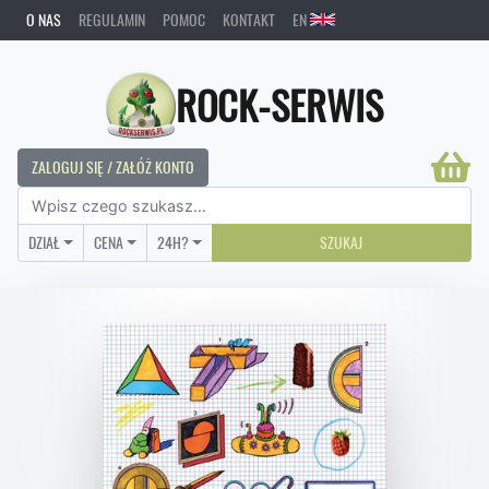
O NAS
REGULAMIN
POMOC
KONTAKT
EN
ROCK-SERWIS
ZALOGUJ SIĘ / ZAŁÓŻ KONTO
DZIAŁ
CENA
24H?
SZUKAJ