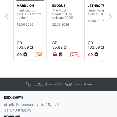
MARILLION
EXODUS
JETHRO TULL
marillion.com
The Most
Under Wraps
(3CD+BD deluxe
Beautiful Day
(5CD+BD)
edition)
(reissue 2026)
15.05.2026
19.06.2026
22.05.2026
CD
CD
CD
163,89 zł
55,89 zł
182,89 zł
72H
24H
72H
ROCK-SERWIS
ul. płk. Francesco Nullo 28/LU3
31-543 Kraków