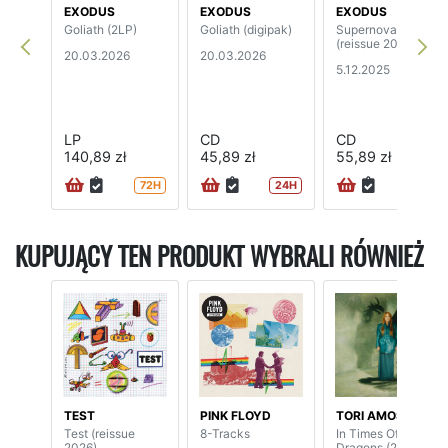
EXODUS
EXODUS
EXODUS
Goliath (2LP)
Goliath (digipak)
Supernova
(reissue 2025)
20.03.2026
20.03.2026
5.12.2025
LP
CD
CD
140,89 zł
45,89 zł
55,89 zł
72H
24H
KUPUJĄCY TEN PRODUKT WYBRALI RÓWNIEŻ
TEST
PINK FLOYD
TORI AMOS
Test (reissue
8-Tracks
In Times Of
2026)
Dragons (2CD)