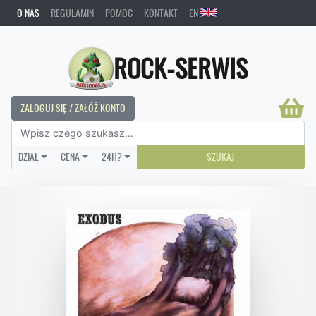
O NAS
REGULAMIN
POMOC
KONTAKT
EN
ROCK-SERWIS
ZALOGUJ SIĘ / ZAŁÓŻ KONTO
DZIAŁ
CENA
24H?
SZUKAJ