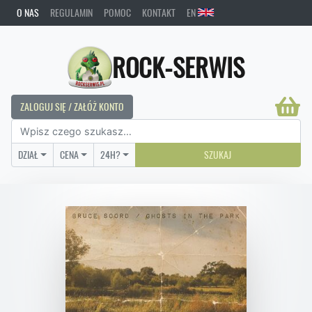
O NAS
REGULAMIN
POMOC
KONTAKT
EN
ROCK-SERWIS
ZALOGUJ SIĘ / ZAŁÓŻ KONTO
DZIAŁ
CENA
24H?
SZUKAJ