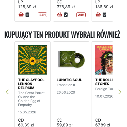
LP
CD
LP
125,89 zł
378,89 zł
136,89 zł
24H
24H
KUPUJĄCY TEN PRODUKT WYBRALI RÓWNIEŻ
THE CLAYPOOL
LUNATIC SOUL
THE ROLLING
LENNON
STONES
Transition II
DELIRIUM
Foreign Tongues
26.06.2026
The Great Parrot-
10.07.2026
Ox and the
Golden Egg of
Empathy
15.05.2026
CD
CD
CD
69,89 zł
59,89 zł
67,89 zł