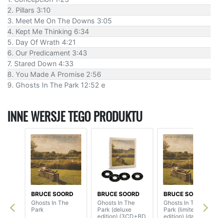
2. Pillars 3:10
3. Meet Me On The Downs 3:05
4. Kept Me Thinking 6:34
5. Day Of Wrath 4:21
6. Our Predicament 3:43
7. Stared Down 4:33
8. You Made A Promise 2:56
9. Ghosts In The Park 12:52 e
INNE WERSJE TEGO PRODUKTU
BRUCE SOORD
BRUCE SOORD
BRUCE SOORD
Ghosts In The
Ghosts In The
Ghosts In The
Park
Park (deluxe
Park (limited
edition) (3CD+BD
edition) (dark