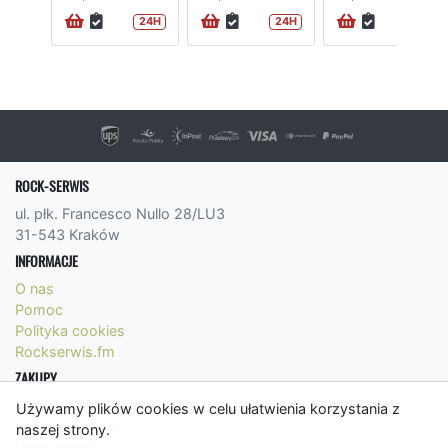
24H
24H
72H
ROCK-SERWIS
ul. płk. Francesco Nullo 28/LU3
31-543 Kraków
INFORMACJE
O nas
Pomoc
Polityka cookies
Rockserwis.fm
ZAKUPY
Formy płatności
Używamy plików cookies w celu ułatwienia korzystania z
Koszty wysyłki
naszej strony.
Panel Klienta