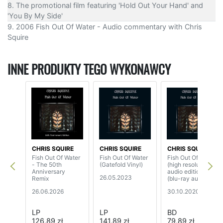
8. The promotional film featuring 'Hold Out Your Hand' and
'You By My Side'
9. 2006 Fish Out Of Water - Audio commentary with Chris
Squire
INNE PRODUKTY TEGO WYKONAWCY
CHRIS SQUIRE
CHRIS SQUIRE
CHRIS SQUIRE
Fish Out Of Water
Fish Out Of Water
Fish Out Of Water
- The 50th
(Gatefold Vinyl)
(high resolution
Anniversary
audio edition)
26.05.2023
Remix
(blu-ray audio)
26.06.2026
30.10.2020
LP
LP
BD
126,89 zł
141,89 zł
79,89 zł