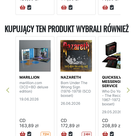
KUPUJĄCY TEN PRODUKT WYBRALI RÓWNIEŻ
MARILLION
NAZARETH
QUICKSILVER
MESSENGER
marillion.com
Born Under The
SERVICE
(3CD+BD deluxe
Wrong Sign
edition)
(1976-1979) (5CD
Who Do You Love
boxset)
- The Recordings
19.06.2026
1967-1972 (7CD
26.06.2026
boxset)
29.05.2026
CD
CD
CD
163,89 zł
172,89 zł
208,89 zł
72H
24H