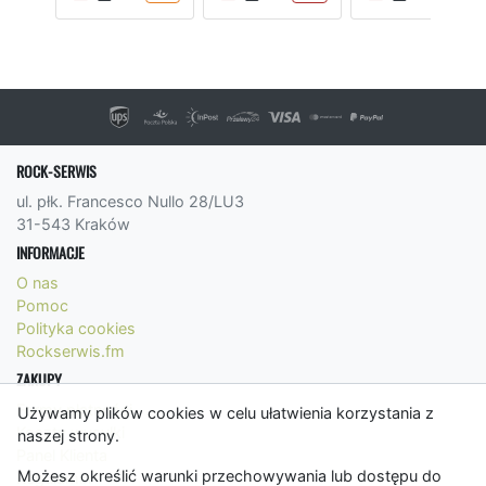
ROCK-SERWIS
ul. płk. Francesco Nullo 28/LU3
31-543 Kraków
INFORMACJE
O nas
Pomoc
Polityka cookies
Rockserwis.fm
ZAKUPY
Formy płatności
Używamy plików cookies w celu ułatwienia korzystania z
Koszty wysyłki
naszej strony.
Panel Klienta
Możesz określić warunki przechowywania lub dostępu do
Regulamin