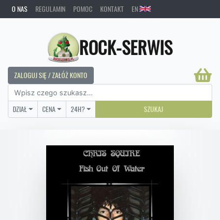
O NAS
REGULAMIN
POMOC
KONTAKT
EN
ROCK-SERWIS
ZALOGUJ SIĘ / ZAŁÓŻ KONTO
DZIAŁ
CENA
24H?
SZUKAJ