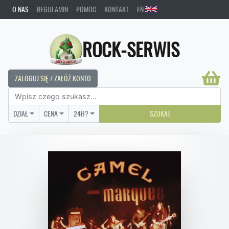
O NAS
REGULAMIN
POMOC
KONTAKT
EN
ROCK-SERWIS
ZALOGUJ SIĘ / ZAŁÓŻ KONTO
DZIAŁ
CENA
24H?
SZUKAJ