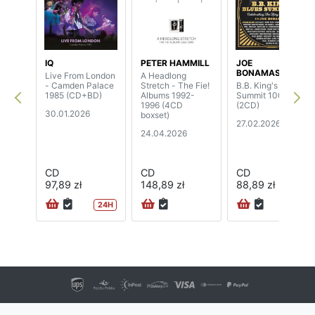
IQ
PETER HAMMILL
JOE
BONAMASSA
Live From London
A Headlong
- Camden Palace
Stretch - The Fie!
B.B. King's Blues
1985 (CD+BD)
Albums 1992-
Summit 100
1996 (4CD
(2CD)
30.01.2026
boxset)
27.02.2026
24.04.2026
CD
CD
CD
97,89 zł
148,89 zł
88,89 zł
24H
72H