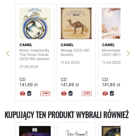
CAMEL
CAMEL
CAMEL
Music Inspired By
Mirage (2CD+BD
Moonmadness
The Snow Goose
boxset)
(2CD+BD boxset)
(2CD+BD boxset)
11.04.2025
11.04.2025
27.06.2025
CD
CD
CD
141,89 zł
141,89 zł
141,89 zł
24H
24H
24H
KUPUJĄCY TEN PRODUKT WYBRALI RÓWNIEŻ