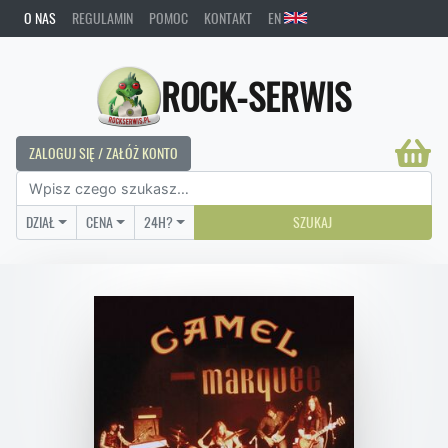
O NAS
REGULAMIN
POMOC
KONTAKT
EN
ROCK-SERWIS
ZALOGUJ SIĘ / ZAŁÓŻ KONTO
DZIAŁ
CENA
24H?
SZUKAJ