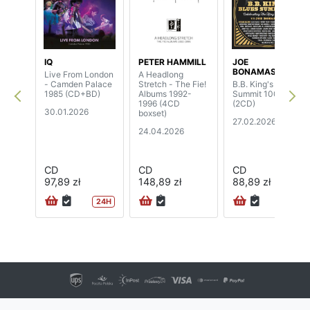
IQ
PETER HAMMILL
JOE
BONAMASSA
Live From London
A Headlong
- Camden Palace
Stretch - The Fie!
B.B. King's Blues
1985 (CD+BD)
Albums 1992-
Summit 100
1996 (4CD
(2CD)
30.01.2026
boxset)
27.02.2026
24.04.2026
CD
CD
CD
97,89 zł
148,89 zł
88,89 zł
24H
72H