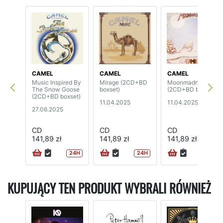
CAMEL
CAMEL
CAMEL
Music Inspired By
Mirage (2CD+BD
Moonmadness
The Snow Goose
boxset)
(2CD+BD boxset)
(2CD+BD boxset)
11.04.2025
11.04.2025
27.06.2025
CD
CD
CD
141,89 zł
141,89 zł
141,89 zł
24H
24H
24H
KUPUJĄCY TEN PRODUKT WYBRALI RÓWNIEŻ