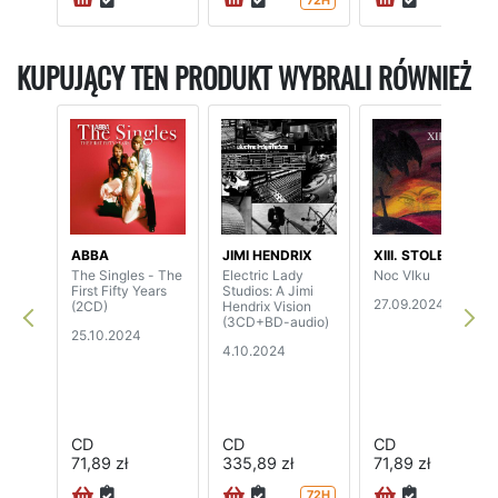
72H
KUPUJĄCY TEN PRODUKT WYBRALI RÓWNIEŻ
ABBA
JIMI HENDRIX
XIII. STOLETI
The Singles - The
Electric Lady
Noc Vlku
First Fifty Years
Studios: A Jimi
27.09.2024
(2CD)
Hendrix Vision
(3CD+BD-audio)
25.10.2024
4.10.2024
CD
CD
CD
71,89 zł
335,89 zł
71,89 zł
72H
24H