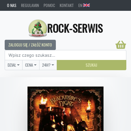
O NAS
REGULAMIN
POMOC
KONTAKT
EN
ROCK-SERWIS
ZALOGUJ SIĘ / ZAŁÓŻ KONTO
DZIAŁ
CENA
24H?
SZUKAJ