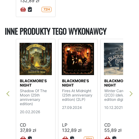
132,89 zł
72H
INNE PRODUKTY TEGO WYKONAWCY
BLACKMORE'S
BLACKMORE'S
BLACKMORE'S
NIGHT
NIGHT
NIGHT
Shadow Of The
Fires At Midnight
Winter Carols
Moon (25th
(25th anniversary
(2CD) (deluxe
anniversary
edition) (2LP)
edition digipak)
edition)
27.09.2024
10.12.2021
20.02.2026
CD
LP
CD
37,89 zł
132,89 zł
55,89 zł