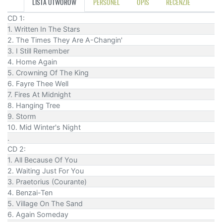
LISTA UTWORÓW
PERSONEL
OPIS
RECENZJE
CD 1:
1. Written In The Stars
2. The Times They Are A-Changin'
3. I Still Remember
4. Home Again
5. Crowning Of The King
6. Fayre Thee Well
7. Fires At Midnight
8. Hanging Tree
9. Storm
10. Mid Winter's Night
.
CD 2:
1. All Because Of You
2. Waiting Just For You
3. Praetorius (Courante)
4. Benzai-Ten
5. Village On The Sand
6. Again Someday