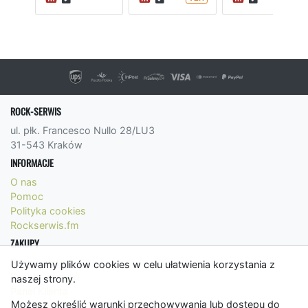
ROCK-SERWIS
ul. płk. Francesco Nullo 28/LU3
31-543 Kraków
INFORMACJE
O nas
Pomoc
Polityka cookies
Rockserwis.fm
ZAKUPY
Formy płatności
Używamy plików cookies w celu ułatwienia korzystania z
Koszty wysyłki
naszej strony.
Panel Klienta
Możesz określić warunki przechowywania lub dostępu do
Regulamin