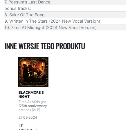
7. Possum’s Last Dance
bonus tracks:
8. Sake Of The Song
9. Written In The Stars (2024 New Vocal Version)
10. Fires At Midnight (2024 New Vocal Version)
INNE WERSJE TEGO PRODUKTU
BLACKMORE'S
NIGHT
Fires At Midnight
(25th anniversary
edition) (2LP)
27.09.2024
LP