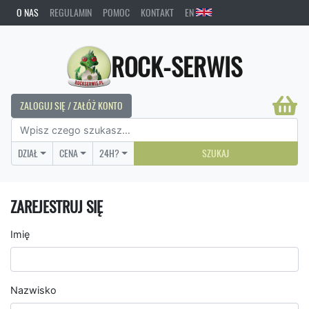
O NAS
REGULAMIN
POMOC
KONTAKT
EN
ROCK-SERWIS
ZALOGUJ SIĘ / ZAŁÓŻ KONTO
DZIAŁ
CENA
24H?
SZUKAJ
ZAREJESTRUJ SIĘ
Imię
Nazwisko