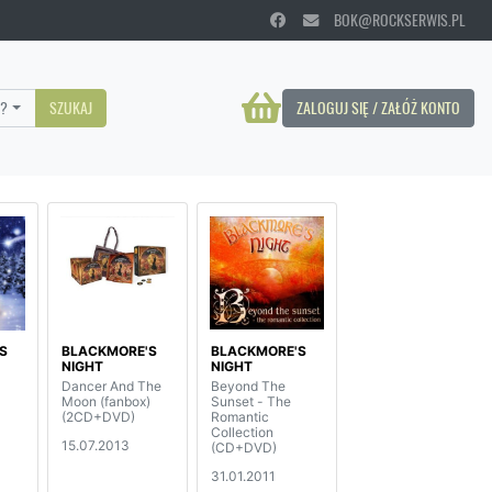
BOK@ROCKSERWIS.PL
?
SZUKAJ
ZALOGUJ SIĘ / ZAŁÓŻ KONTO
S
BLACKMORE'S
BLACKMORE'S
NIGHT
NIGHT
Dancer And The
Beyond The
Moon (fanbox)
Sunset - The
(2CD+DVD)
Romantic
Collection
15.07.2013
(CD+DVD)
31.01.2011