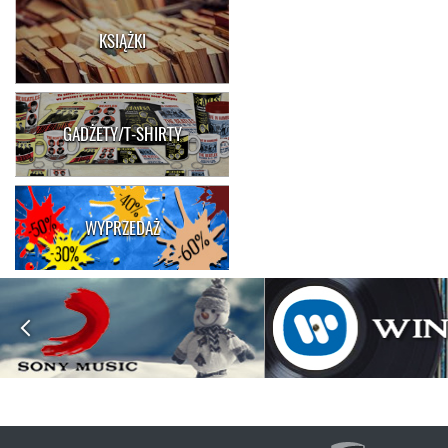
KSIĄŻKI
GADŻETY/T-SHIRTY
WYPRZEDAŻ