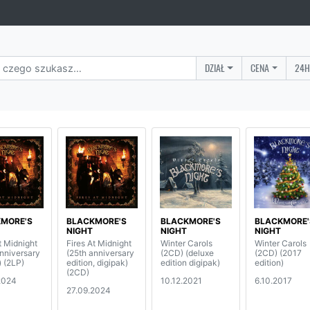
DZIAŁ
CENA
24H
MORE'S
BLACKMORE'S
BLACKMORE'S
BLACKMORE'
NIGHT
NIGHT
NIGHT
t Midnight
Fires At Midnight
Winter Carols
Winter Carols
anniversary
(25th anniversary
(2CD) (deluxe
(2CD) (2017
) (2LP)
edition, digipak)
edition digipak)
edition)
(2CD)
2024
10.12.2021
6.10.2017
27.09.2024