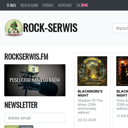
O NAS
REGULAMIN
POMOC
KONTAKT
EN
ROCK-SERWIS
ROCKSERWIS.FM
POSŁUCHAJ NASZEGO RADIA
BLACKMORE'S
BLACK
NIGHT
NIGHT
Shadow Of The
Fires A
NEWSLETTER
Moon (25th
(25th 
anniversary
edition
edition)
27.09.
20.02.2026