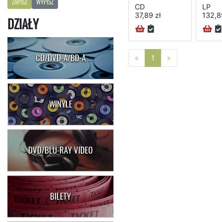
ZAPISZ
WYPISZ
CD
LP
37,89 zł
132,8
DZIAŁY
CD/DVD-A/BD-A
Poprzednia strona
Następna stro
«
1
»
WINYLE
DVD/BLU-RAY VIDEO
BILETY